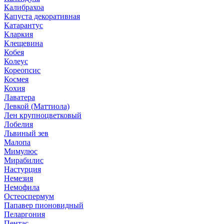
Калибрахоа
Капуста декоративная
Катарантус
Кларкия
Клещевина
Кобея
Колеус
Кореопсис
Космея
Кохия
Лаватера
Левкой (Маттиола)
Лен крупноцветковый
Лобелия
Львиный зев
Малопа
Мимулюс
Мирабилис
Настурция
Немезия
Немофила
Остеоспермум
Папавер пионовидный
Пеларгония
Пентас