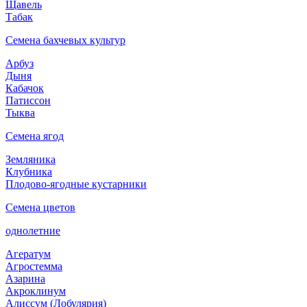
Щавель
Табак
Семена бахчевых культур
Арбуз
Дыня
Кабачок
Патиссон
Тыква
Семена ягод
Земляника
Клубника
Плодово-ягодные кустарники
Семена цветов
однолетние
Агератум
Агростемма
Азарина
Акроклинум
Алиссум (Лобулярия)