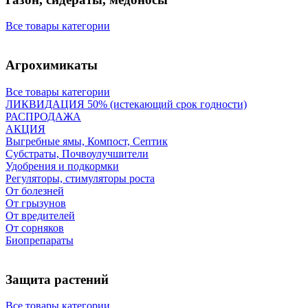
Все товары категории
Агрохимикаты
Все товары категории
ЛИКВИДАЦИЯ 50% (истекающий срок годности)
РАСПРОДАЖА
АКЦИЯ
Выгребные ямы, Компост, Септик
Субстраты, Почвоулучшители
Удобрения и подкормки
Регуляторы, стимуляторы роста
От болезней
От грызунов
От вредителей
От сорняков
Биопрепараты
Защита растений
Все товары категории