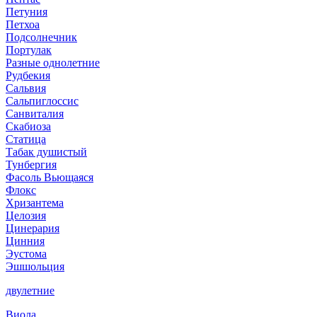
Петуния
Петхоа
Подсолнечник
Портулак
Разные однолетние
Рудбекия
Сальвия
Сальпиглоссис
Санвиталия
Скабиоза
Статица
Табак душистый
Тунбергия
Фасоль Вьющаяся
Флокс
Хризантема
Целозия
Цинерария
Цинния
Эустома
Эшшольция
двулетние
Виола