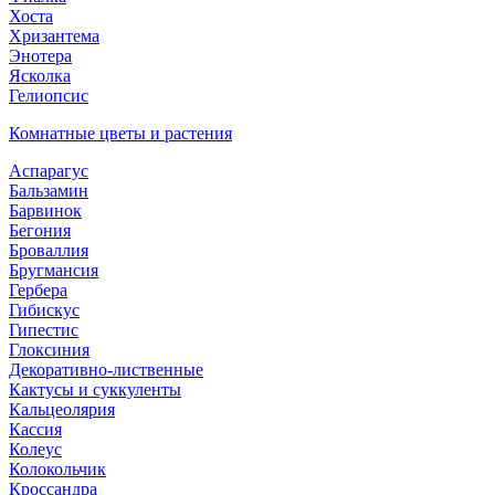
Хоста
Хризантема
Энотера
Ясколка
Гелиопсис
Комнатные цветы и растения
Аспарагус
Бальзамин
Барвинок
Бегония
Броваллия
Бругмансия
Гербера
Гибискус
Гипестис
Глоксиния
Декоративно-лиственные
Кактусы и суккуленты
Кальцеолярия
Кассия
Колеус
Колокольчик
Кроссандра