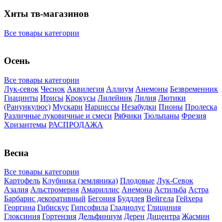
Хиты тв-магазинов
Все товары категории
Осень
Все товары категории
Лук-севок
Чеснок
Аквилегия
Аллиум
Анемоны
Безвременник
Гиацинты
Ирисы
Крокусы
Лилейник
Лилия
Лютики
(Ранункулюс)
Мускари
Нарцисcы
Незабудки
Пионы
Пролеска
Различные луковичные и смеси
Рябчики
Тюльпаны
Фрезия
Хризантемы
РАСПРОДАЖА
Весна
Все товары категории
Картофель
Клубника (земляника)
Плодовые
Лук-Севок
Азалия
Альстромерия
Амариллис
Анемона
Астильба
Астра
Барбарис декоративный
Бегония
Буддлея
Вейгела
Гейхера
Георгина
Гибискус
Гипсофила
Гладиолус
Глициния
Глоксиния
Гортензия
Дельфиниум
Дерен
Дицентра
Жасмин