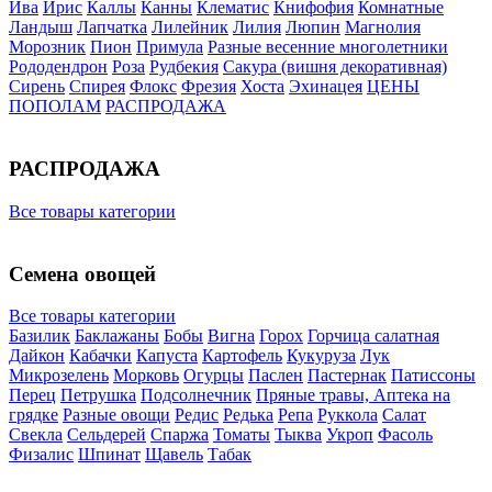
Ива
Ирис
Каллы
Канны
Клематис
Книфофия
Комнатные
Ландыш
Лапчатка
Лилейник
Лилия
Люпин
Магнолия
Морозник
Пион
Примула
Разные весенние многолетники
Рододендрон
Роза
Рудбекия
Сакура (вишня декоративная)
Сирень
Спирея
Флокс
Фрезия
Хоста
Эхинацея
ЦЕНЫ
ПОПОЛАМ
РАСПРОДАЖА
РАСПРОДАЖА
Все товары категории
Семена овощей
Все товары категории
Базилик
Баклажаны
Бобы
Вигна
Горох
Горчица салатная
Дайкон
Кабачки
Капуста
Картофель
Кукуруза
Лук
Микрозелень
Морковь
Огурцы
Паслен
Пастернак
Патиссоны
Перец
Петрушка
Подсолнечник
Пряные травы, Аптека на
грядке
Разные овощи
Редис
Редька
Репа
Руккола
Салат
Свекла
Сельдерей
Спаржа
Томаты
Тыква
Укроп
Фасоль
Физалис
Шпинат
Щавель
Табак