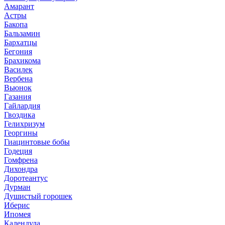
Амарант
Астры
Бакопа
Бальзамин
Бархатцы
Бегония
Брахикома
Василек
Вербена
Вьюнок
Газания
Гайлардия
Гвоздика
Гелихризум
Георгины
Гиацинтовые бобы
Годеция
Гомфрена
Дихондра
Доротеантус
Дурман
Душистый горошек
Иберис
Ипомея
Календула