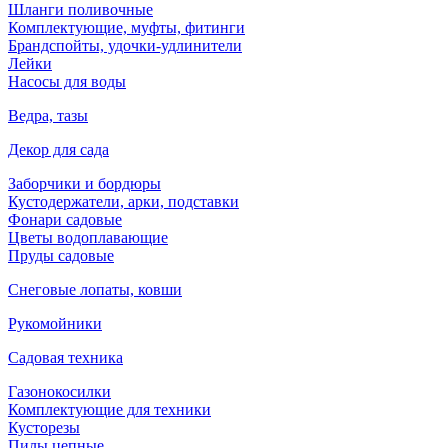
Шланги поливочные
Комплектующие, муфты, фитинги
Брандспойты, удочки-удлинители
Лейки
Насосы для воды
Ведра, тазы
Декор для сада
Заборчики и бордюры
Кустодержатели, арки, подставки
Фонари садовые
Цветы водоплавающие
Пруды садовые
Снеговые лопаты, ковши
Рукомойники
Садовая техника
Газонокосилки
Комплектующие для техники
Кусторезы
Пилы цепные