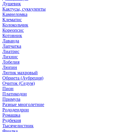
Душевик
Кактусы, суккуленты
Камнеломка
Клематис
Колокольчик
Кореопсис
Котовник
Лаванда
Лапчатка
Лиатрис
Лихнис
Лобелия
Люпин
Лютик махровый
Обриета (Аубреция)
Очиток (Седум)
Пион
Платикодон
Примула
Разные многолетние
Рододендрон
Ромашка
Рудбекия
Тысячелистник
Фиалка