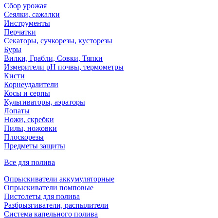
Сбор урожая
Сеялки, сажалки
Инструменты
Перчатки
Секаторы, сучкорезы, кусторезы
Буры
Вилки, Грабли, Совки, Тяпки
Измерители pH почвы, термометры
Кисти
Корнеудалители
Косы и серпы
Культиваторы, аэраторы
Лопаты
Ножи, скребки
Пилы, ножовки
Плоскорезы
Предметы защиты
Все для полива
Опрыскиватели аккумуляторные
Опрыскиватели помповые
Пистолеты для полива
Разбрызгиватели, распылители
Система капельного полива