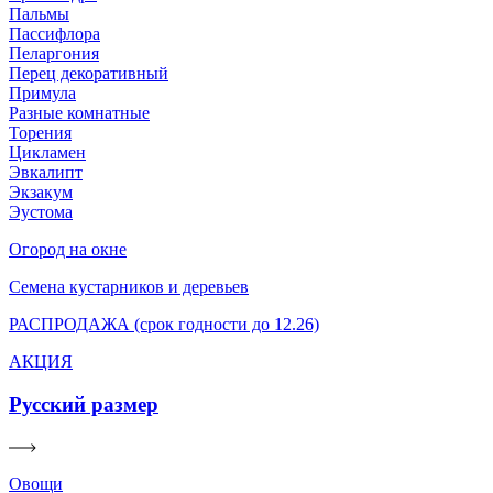
Пальмы
Пассифлора
Пеларгония
Перец декоративный
Примула
Разные комнатные
Торения
Цикламен
Эвкалипт
Экзакум
Эустома
Огород на окне
Семена кустарников и деревьев
РАСПРОДАЖА (срок годности до 12.26)
АКЦИЯ
Русский размер
Овощи