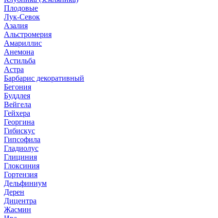
Плодовые
Лук-Севок
Азалия
Альстромерия
Амариллис
Анемона
Астильба
Астра
Барбарис декоративный
Бегония
Буддлея
Вейгела
Гейхера
Георгина
Гибискус
Гипсофила
Гладиолус
Глициния
Глоксиния
Гортензия
Дельфиниум
Дерен
Дицентра
Жасмин