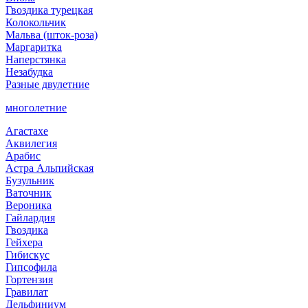
Гвоздика турецкая
Колокольчик
Мальва (шток-роза)
Маргаритка
Наперстянка
Незабудка
Разные двулетние
многолетние
Агастахе
Аквилегия
Арабис
Астра Альпийская
Бузульник
Ваточник
Вероника
Гайлардия
Гвоздика
Гейхера
Гибискус
Гипсофила
Гортензия
Гравилат
Дельфиниум