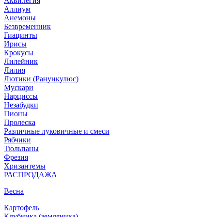
Аквилегия
Аллиум
Анемоны
Безвременник
Гиацинты
Ирисы
Крокусы
Лилейник
Лилия
Лютики (Ранункулюс)
Мускари
Нарцисcы
Незабудки
Пионы
Пролеска
Различные луковичные и смеси
Рябчики
Тюльпаны
Фрезия
Хризантемы
РАСПРОДАЖА
Весна
Картофель
Клубника (земляника)