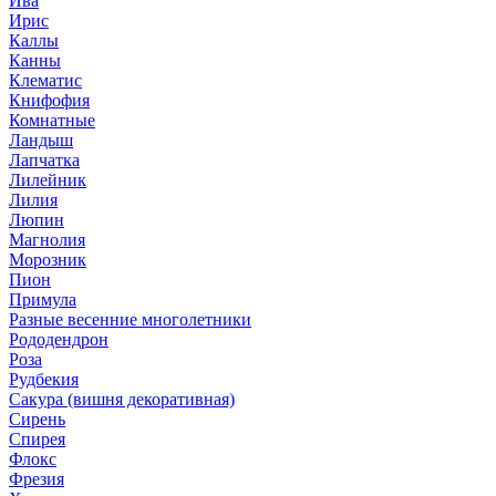
Ива
Ирис
Каллы
Канны
Клематис
Книфофия
Комнатные
Ландыш
Лапчатка
Лилейник
Лилия
Люпин
Магнолия
Морозник
Пион
Примула
Разные весенние многолетники
Рододендрон
Роза
Рудбекия
Сакура (вишня декоративная)
Сирень
Спирея
Флокс
Фрезия