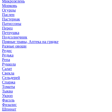
Микрозелень
Морковь
Огурцы
Паслен
Пастернак
Патиссоны
Перец
Петрушка
Подсолнечник
Пряные травы, Аптека на грядке
Разные овощи
Редис
Редька
Репа
Руккола
Салат
Свекла
Сельдерей
Спаржа
Томаты
Тыква
Укроп
Фасоль
Физалис
Шпинат