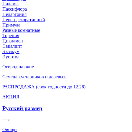
Пальмы
Пассифлора
Пеларгония
Перец декоративный
Примула
Разные комнатные
Торения
Цикламен
Эвкалипт
Экзакум
Эустома
Огород на окне
Семена кустарников и деревьев
РАСПРОДАЖА (срок годности до 12.26)
АКЦИЯ
Русский размер
Овощи