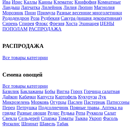
Ива
Ирис
Каллы
Канны
Клематис
Книфофия
Комнатные
Ландыш
Лапчатка
Лилейник
Лилия
Люпин
Магнолия
Морозник
Пион
Примула
Разные весенние многолетники
Рододендрон
Роза
Рудбекия
Сакура (вишня декоративная)
Сирень
Спирея
Флокс
Фрезия
Хоста
Эхинацея
ЦЕНЫ
ПОПОЛАМ
РАСПРОДАЖА
РАСПРОДАЖА
Все товары категории
Семена овощей
Все товары категории
Базилик
Баклажаны
Бобы
Вигна
Горох
Горчица салатная
Дайкон
Кабачки
Капуста
Картофель
Кукуруза
Лук
Микрозелень
Морковь
Огурцы
Паслен
Пастернак
Патиссоны
Перец
Петрушка
Подсолнечник
Пряные травы, Аптека на
грядке
Разные овощи
Редис
Редька
Репа
Руккола
Салат
Свекла
Сельдерей
Спаржа
Томаты
Тыква
Укроп
Фасоль
Физалис
Шпинат
Щавель
Табак