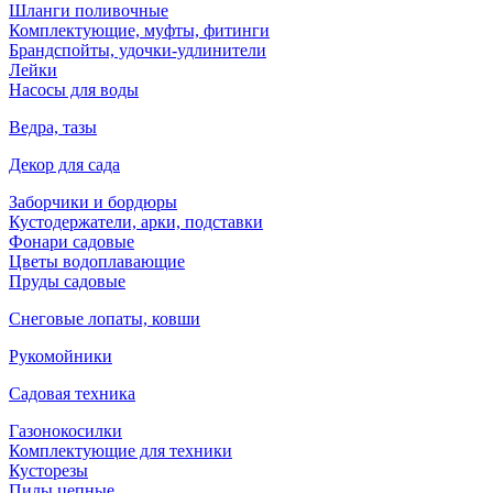
Шланги поливочные
Комплектующие, муфты, фитинги
Брандспойты, удочки-удлинители
Лейки
Насосы для воды
Ведра, тазы
Декор для сада
Заборчики и бордюры
Кустодержатели, арки, подставки
Фонари садовые
Цветы водоплавающие
Пруды садовые
Снеговые лопаты, ковши
Рукомойники
Садовая техника
Газонокосилки
Комплектующие для техники
Кусторезы
Пилы цепные