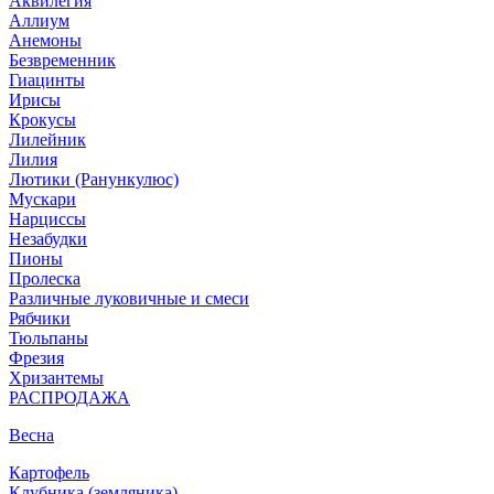
Аквилегия
Аллиум
Анемоны
Безвременник
Гиацинты
Ирисы
Крокусы
Лилейник
Лилия
Лютики (Ранункулюс)
Мускари
Нарцисcы
Незабудки
Пионы
Пролеска
Различные луковичные и смеси
Рябчики
Тюльпаны
Фрезия
Хризантемы
РАСПРОДАЖА
Весна
Картофель
Клубника (земляника)