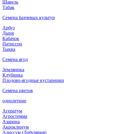
Щавель
Табак
Семена бахчевых культур
Арбуз
Дыня
Кабачок
Патиссон
Тыква
Семена ягод
Земляника
Клубника
Плодово-ягодные кустарники
Семена цветов
однолетние
Агератум
Агростемма
Азарина
Акроклинум
Алиссум (Лобулярия)