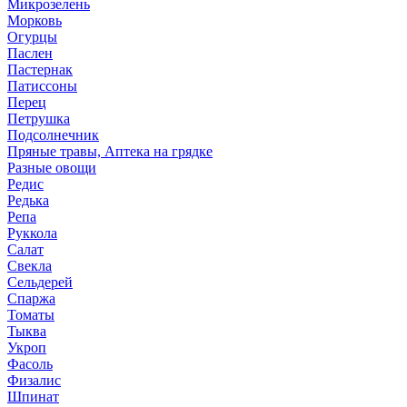
Микрозелень
Морковь
Огурцы
Паслен
Пастернак
Патиссоны
Перец
Петрушка
Подсолнечник
Пряные травы, Аптека на грядке
Разные овощи
Редис
Редька
Репа
Руккола
Салат
Свекла
Сельдерей
Спаржа
Томаты
Тыква
Укроп
Фасоль
Физалис
Шпинат