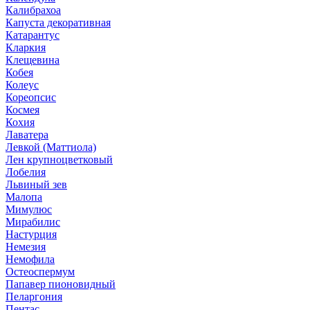
Калибрахоа
Капуста декоративная
Катарантус
Кларкия
Клещевина
Кобея
Колеус
Кореопсис
Космея
Кохия
Лаватера
Левкой (Маттиола)
Лен крупноцветковый
Лобелия
Львиный зев
Малопа
Мимулюс
Мирабилис
Настурция
Немезия
Немофила
Остеоспермум
Папавер пионовидный
Пеларгония
Пентас