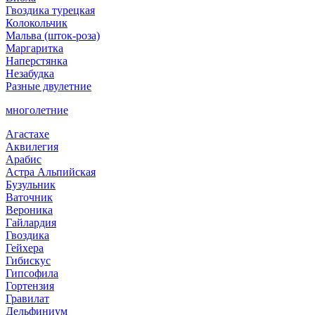
Гвоздика турецкая
Колокольчик
Мальва (шток-роза)
Маргаритка
Наперстянка
Незабудка
Разные двулетние
многолетние
Агастахе
Аквилегия
Арабис
Астра Альпийская
Бузульник
Ваточник
Вероника
Гайлардия
Гвоздика
Гейхера
Гибискус
Гипсофила
Гортензия
Гравилат
Дельфиниум