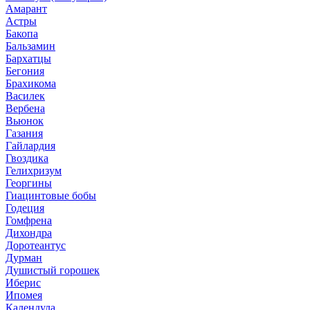
Амарант
Астры
Бакопа
Бальзамин
Бархатцы
Бегония
Брахикома
Василек
Вербена
Вьюнок
Газания
Гайлардия
Гвоздика
Гелихризум
Георгины
Гиацинтовые бобы
Годеция
Гомфрена
Дихондра
Доротеантус
Дурман
Душистый горошек
Иберис
Ипомея
Календула