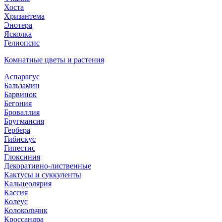
Хоста
Хризантема
Энотера
Ясколка
Гелиопсис
Комнатные цветы и растения
Аспарагус
Бальзамин
Барвинок
Бегония
Броваллия
Бругмансия
Гербера
Гибискус
Гипестис
Глоксиния
Декоративно-лиственные
Кактусы и суккуленты
Кальцеолярия
Кассия
Колеус
Колокольчик
Кроссандра