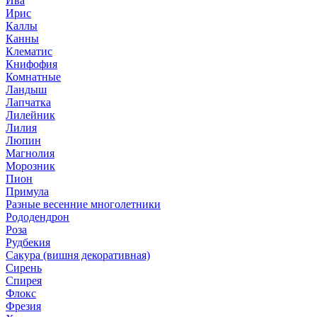
Ива
Ирис
Каллы
Канны
Клематис
Книфофия
Комнатные
Ландыш
Лапчатка
Лилейник
Лилия
Люпин
Магнолия
Морозник
Пион
Примула
Разные весенние многолетники
Рододендрон
Роза
Рудбекия
Сакура (вишня декоративная)
Сирень
Спирея
Флокс
Фрезия