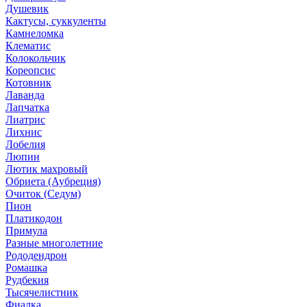
Душевик
Кактусы, суккуленты
Камнеломка
Клематис
Колокольчик
Кореопсис
Котовник
Лаванда
Лапчатка
Лиатрис
Лихнис
Лобелия
Люпин
Лютик махровый
Обриета (Аубреция)
Очиток (Седум)
Пион
Платикодон
Примула
Разные многолетние
Рододендрон
Ромашка
Рудбекия
Тысячелистник
Фиалка