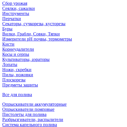
Сбор урожая
Сеялки, сажалки
Инструменты
Перчатки
Секаторы, сучкорезы, кусторезы
Буры
Вилки, Грабли, Совки, Тяпки
Измерители pH почвы, термометры
Кисти
Корнеудалители
Косы и серпы
Культиваторы, аэраторы
Лопаты
Ножи, скребки
Пилы, ножовки
Плоскорезы
Предметы защиты
Все для полива
Опрыскиватели аккумуляторные
Опрыскиватели помповые
Пистолеты для полива
Разбрызгиватели, распылители
Система капельного полива