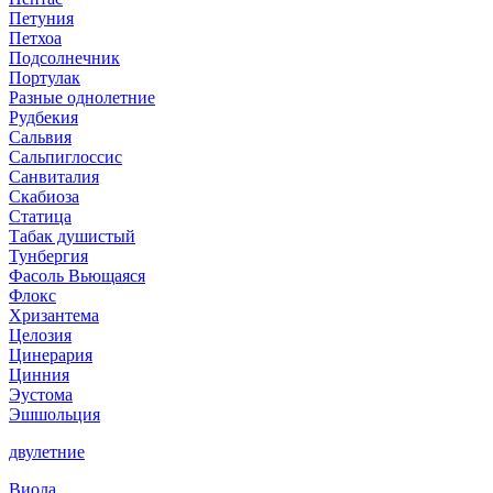
Петуния
Петхоа
Подсолнечник
Портулак
Разные однолетние
Рудбекия
Сальвия
Сальпиглоссис
Санвиталия
Скабиоза
Статица
Табак душистый
Тунбергия
Фасоль Вьющаяся
Флокс
Хризантема
Целозия
Цинерария
Цинния
Эустома
Эшшольция
двулетние
Виола