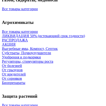
Все товары категории
Агрохимикаты
Все товары категории
ЛИКВИДАЦИЯ 50% (истекающий срок годности)
РАСПРОДАЖА
АКЦИЯ
Выгребные ямы, Компост, Септик
Субстраты, Почвоулучшители
Удобрения и подкормки
Регуляторы, стимуляторы роста
От болезней
От грызунов
От вредителей
От сорняков
Биопрепараты
Защита растений
Все товары категории