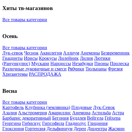
Хиты тв-магазинов
Все товары категории
Осень
Все товары категории
Лук-севок
Чеснок
Аквилегия
Аллиум
Анемоны
Безвременник
Гиацинты
Ирисы
Крокусы
Лилейник
Лилия
Лютики
(Ранункулюс)
Мускари
Нарцисcы
Незабудки
Пионы
Пролеска
Различные луковичные и смеси
Рябчики
Тюльпаны
Фрезия
Хризантемы
РАСПРОДАЖА
Весна
Все товары категории
Картофель
Клубника (земляника)
Плодовые
Лук-Севок
Азалия
Альстромерия
Амариллис
Анемона
Астильба
Астра
Барбарис декоративный
Бегония
Буддлея
Вейгела
Гейхера
Георгина
Гибискус
Гипсофила
Гладиолус
Глициния
Глоксиния
Гортензия
Дельфиниум
Дерен
Дицентра
Жасмин