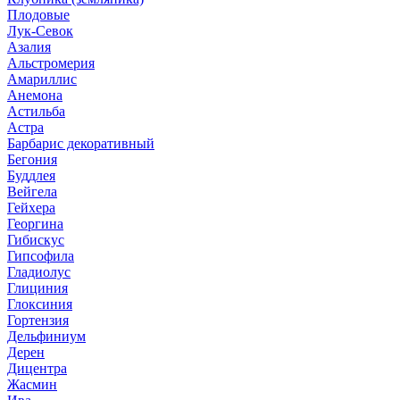
Плодовые
Лук-Севок
Азалия
Альстромерия
Амариллис
Анемона
Астильба
Астра
Барбарис декоративный
Бегония
Буддлея
Вейгела
Гейхера
Георгина
Гибискус
Гипсофила
Гладиолус
Глициния
Глоксиния
Гортензия
Дельфиниум
Дерен
Дицентра
Жасмин