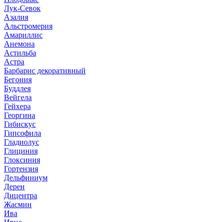
Лук-Севок
Азалия
Альстромерия
Амариллис
Анемона
Астильба
Астра
Барбарис декоративный
Бегония
Буддлея
Вейгела
Гейхера
Георгина
Гибискус
Гипсофила
Гладиолус
Глициния
Глоксиния
Гортензия
Дельфиниум
Дерен
Дицентра
Жасмин
Ива