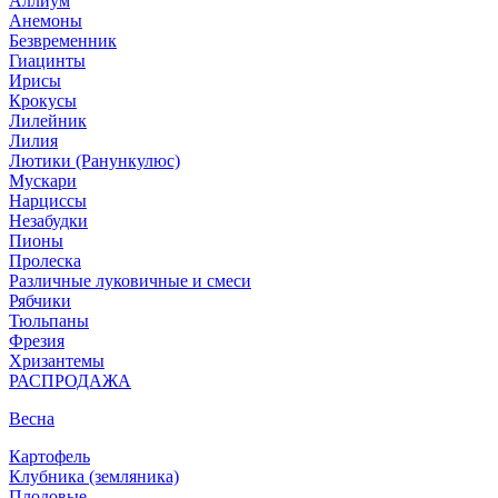
Аллиум
Анемоны
Безвременник
Гиацинты
Ирисы
Крокусы
Лилейник
Лилия
Лютики (Ранункулюс)
Мускари
Нарцисcы
Незабудки
Пионы
Пролеска
Различные луковичные и смеси
Рябчики
Тюльпаны
Фрезия
Хризантемы
РАСПРОДАЖА
Весна
Картофель
Клубника (земляника)
Плодовые