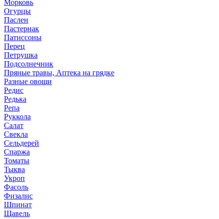
Морковь
Огурцы
Паслен
Пастернак
Патиссоны
Перец
Петрушка
Подсолнечник
Пряные травы, Аптека на грядке
Разные овощи
Редис
Редька
Репа
Руккола
Салат
Свекла
Сельдерей
Спаржа
Томаты
Тыква
Укроп
Фасоль
Физалис
Шпинат
Щавель