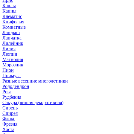
Ирис
Каллы
Канны
Клематис
Книфофия
Комнатные
Ландыш
Лапчатка
Лилейник
Лилия
Люпин
Магнолия
Морозник
Пион
Примула
Разные весенние многолетники
Рододендрон
Роза
Рудбекия
Сакура (вишня декоративная)
Сирень
Спирея
Флокс
Фрезия
Хоста