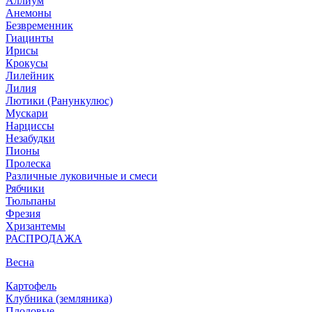
Аллиум
Анемоны
Безвременник
Гиацинты
Ирисы
Крокусы
Лилейник
Лилия
Лютики (Ранункулюс)
Мускари
Нарцисcы
Незабудки
Пионы
Пролеска
Различные луковичные и смеси
Рябчики
Тюльпаны
Фрезия
Хризантемы
РАСПРОДАЖА
Весна
Картофель
Клубника (земляника)
Плодовые