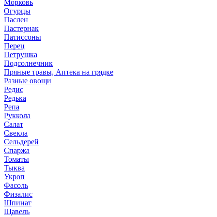
Морковь
Огурцы
Паслен
Пастернак
Патиссоны
Перец
Петрушка
Подсолнечник
Пряные травы, Аптека на грядке
Разные овощи
Редис
Редька
Репа
Руккола
Салат
Свекла
Сельдерей
Спаржа
Томаты
Тыква
Укроп
Фасоль
Физалис
Шпинат
Щавель