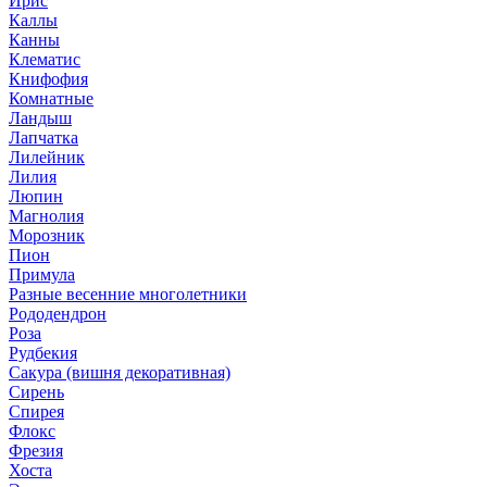
Ирис
Каллы
Канны
Клематис
Книфофия
Комнатные
Ландыш
Лапчатка
Лилейник
Лилия
Люпин
Магнолия
Морозник
Пион
Примула
Разные весенние многолетники
Рододендрон
Роза
Рудбекия
Сакура (вишня декоративная)
Сирень
Спирея
Флокс
Фрезия
Хоста