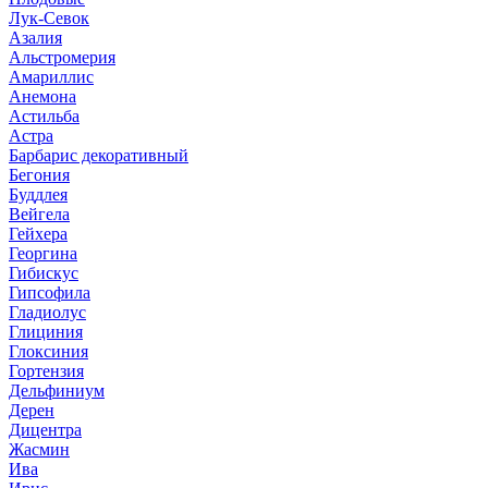
Лук-Севок
Азалия
Альстромерия
Амариллис
Анемона
Астильба
Астра
Барбарис декоративный
Бегония
Буддлея
Вейгела
Гейхера
Георгина
Гибискус
Гипсофила
Гладиолус
Глициния
Глоксиния
Гортензия
Дельфиниум
Дерен
Дицентра
Жасмин
Ива