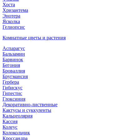
Хоста
Хризантема
Энотера
Ясколка
Гелиопсис
Комнатные цветы и растения
Аспарагус
Бальзамин
Барвинок
Бегония
Броваллия
Бругмансия
Гербера
Гибискус
Гипестис
Глоксиния
Декоративно-лиственные
Кактусы и суккуленты
Кальцеолярия
Кассия
Колеус
Колокольчик
Кроссандра