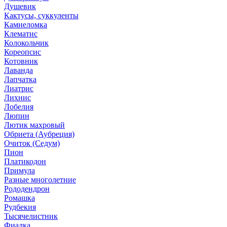
Душевик
Кактусы, суккуленты
Камнеломка
Клематис
Колокольчик
Кореопсис
Котовник
Лаванда
Лапчатка
Лиатрис
Лихнис
Лобелия
Люпин
Лютик махровый
Обриета (Аубреция)
Очиток (Седум)
Пион
Платикодон
Примула
Разные многолетние
Рододендрон
Ромашка
Рудбекия
Тысячелистник
Фиалка