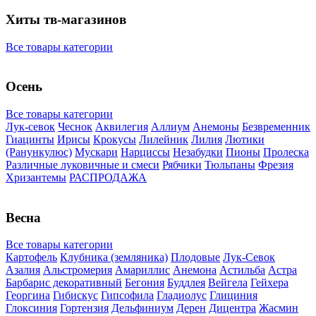
Хиты тв-магазинов
Все товары категории
Осень
Все товары категории
Лук-севок
Чеснок
Аквилегия
Аллиум
Анемоны
Безвременник
Гиацинты
Ирисы
Крокусы
Лилейник
Лилия
Лютики
(Ранункулюс)
Мускари
Нарцисcы
Незабудки
Пионы
Пролеска
Различные луковичные и смеси
Рябчики
Тюльпаны
Фрезия
Хризантемы
РАСПРОДАЖА
Весна
Все товары категории
Картофель
Клубника (земляника)
Плодовые
Лук-Севок
Азалия
Альстромерия
Амариллис
Анемона
Астильба
Астра
Барбарис декоративный
Бегония
Буддлея
Вейгела
Гейхера
Георгина
Гибискус
Гипсофила
Гладиолус
Глициния
Глоксиния
Гортензия
Дельфиниум
Дерен
Дицентра
Жасмин