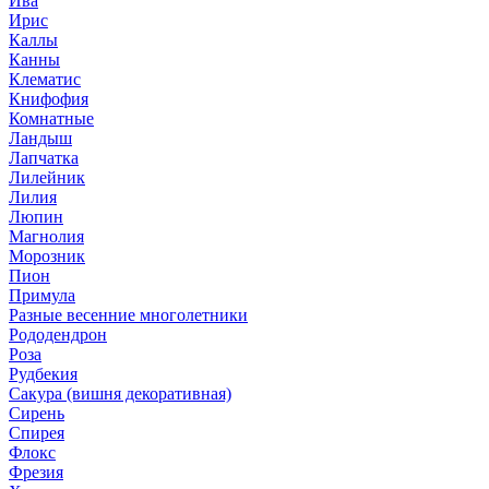
Ива
Ирис
Каллы
Канны
Клематис
Книфофия
Комнатные
Ландыш
Лапчатка
Лилейник
Лилия
Люпин
Магнолия
Морозник
Пион
Примула
Разные весенние многолетники
Рододендрон
Роза
Рудбекия
Сакура (вишня декоративная)
Сирень
Спирея
Флокс
Фрезия