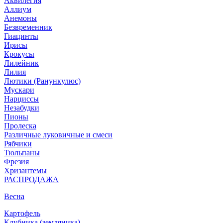
Аквилегия
Аллиум
Анемоны
Безвременник
Гиацинты
Ирисы
Крокусы
Лилейник
Лилия
Лютики (Ранункулюс)
Мускари
Нарцисcы
Незабудки
Пионы
Пролеска
Различные луковичные и смеси
Рябчики
Тюльпаны
Фрезия
Хризантемы
РАСПРОДАЖА
Весна
Картофель
Клубника (земляника)