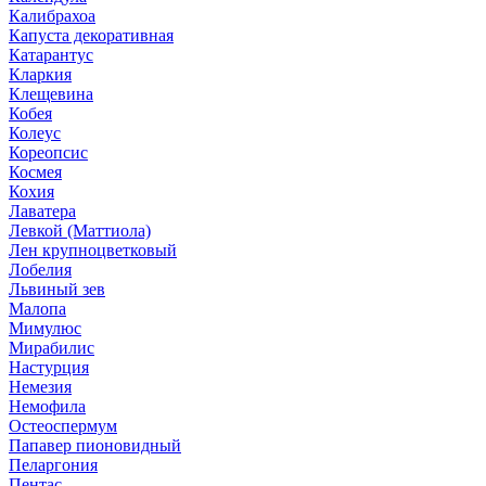
Калибрахоа
Капуста декоративная
Катарантус
Кларкия
Клещевина
Кобея
Колеус
Кореопсис
Космея
Кохия
Лаватера
Левкой (Маттиола)
Лен крупноцветковый
Лобелия
Львиный зев
Малопа
Мимулюс
Мирабилис
Настурция
Немезия
Немофила
Остеоспермум
Папавер пионовидный
Пеларгония
Пентас