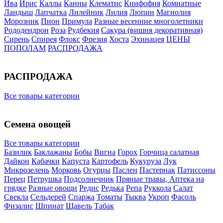
Ива
Ирис
Каллы
Канны
Клематис
Книфофия
Комнатные
Ландыш
Лапчатка
Лилейник
Лилия
Люпин
Магнолия
Морозник
Пион
Примула
Разные весенние многолетники
Рододендрон
Роза
Рудбекия
Сакура (вишня декоративная)
Сирень
Спирея
Флокс
Фрезия
Хоста
Эхинацея
ЦЕНЫ
ПОПОЛАМ
РАСПРОДАЖА
РАСПРОДАЖА
Все товары категории
Семена овощей
Все товары категории
Базилик
Баклажаны
Бобы
Вигна
Горох
Горчица салатная
Дайкон
Кабачки
Капуста
Картофель
Кукуруза
Лук
Микрозелень
Морковь
Огурцы
Паслен
Пастернак
Патиссоны
Перец
Петрушка
Подсолнечник
Пряные травы, Аптека на
грядке
Разные овощи
Редис
Редька
Репа
Руккола
Салат
Свекла
Сельдерей
Спаржа
Томаты
Тыква
Укроп
Фасоль
Физалис
Шпинат
Щавель
Табак