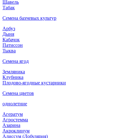
Щавель
Табак
Семена бахчевых культур
Арбуз
Дыня
Кабачок
Патиссон
Тыква
Семена ягод
Земляника
Клубника
Плодово-ягодные кустарники
Семена цветов
однолетние
Агератум
Агростемма
Азарина
Акроклинум
Алиссум (Лобулярия)