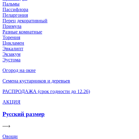
Пальмы
Пассифлора
Пеларгония
Перец декоративный
Примула
Разные комнатные
Торения
Цикламен
Эвкалипт
Экзакум
Эустома
Огород на окне
Семена кустарников и деревьев
РАСПРОДАЖА (срок годности до 12.26)
АКЦИЯ
Русский размер
Овощи