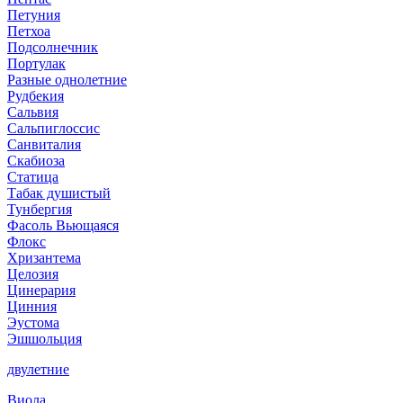
Петуния
Петхоа
Подсолнечник
Портулак
Разные однолетние
Рудбекия
Сальвия
Сальпиглоссис
Санвиталия
Скабиоза
Статица
Табак душистый
Тунбергия
Фасоль Вьющаяся
Флокс
Хризантема
Целозия
Цинерария
Цинния
Эустома
Эшшольция
двулетние
Виола