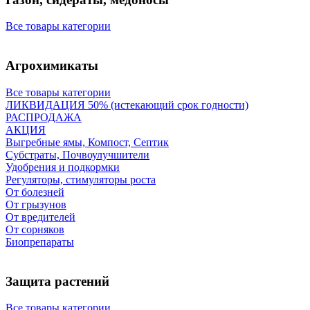
Все товары категории
Агрохимикаты
Все товары категории
ЛИКВИДАЦИЯ 50% (истекающий срок годности)
РАСПРОДАЖА
АКЦИЯ
Выгребные ямы, Компост, Септик
Субстраты, Почвоулучшители
Удобрения и подкормки
Регуляторы, стимуляторы роста
От болезней
От грызунов
От вредителей
От сорняков
Биопрепараты
Защита растений
Все товары категории