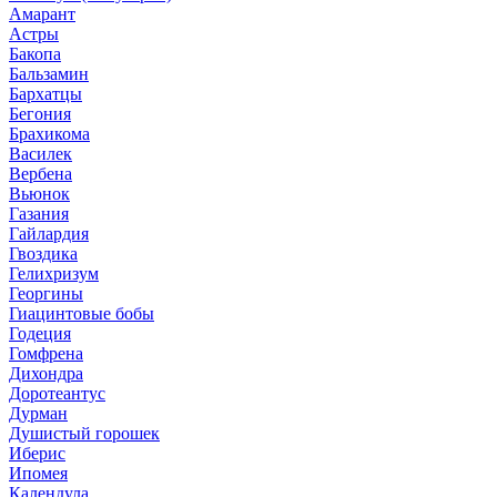
Амарант
Астры
Бакопа
Бальзамин
Бархатцы
Бегония
Брахикома
Василек
Вербена
Вьюнок
Газания
Гайлардия
Гвоздика
Гелихризум
Георгины
Гиацинтовые бобы
Годеция
Гомфрена
Дихондра
Доротеантус
Дурман
Душистый горошек
Иберис
Ипомея
Календула