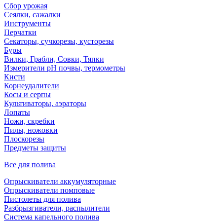
Сбор урожая
Сеялки, сажалки
Инструменты
Перчатки
Секаторы, сучкорезы, кусторезы
Буры
Вилки, Грабли, Совки, Тяпки
Измерители pH почвы, термометры
Кисти
Корнеудалители
Косы и серпы
Культиваторы, аэраторы
Лопаты
Ножи, скребки
Пилы, ножовки
Плоскорезы
Предметы защиты
Все для полива
Опрыскиватели аккумуляторные
Опрыскиватели помповые
Пистолеты для полива
Разбрызгиватели, распылители
Система капельного полива