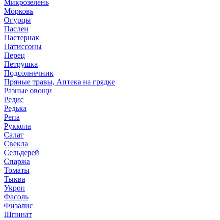
Микрозелень
Морковь
Огурцы
Паслен
Пастернак
Патиссоны
Перец
Петрушка
Подсолнечник
Пряные травы, Аптека на грядке
Разные овощи
Редис
Редька
Репа
Руккола
Салат
Свекла
Сельдерей
Спаржа
Томаты
Тыква
Укроп
Фасоль
Физалис
Шпинат