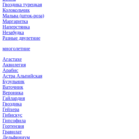
Гвоздика турецкая
Колокольчик
Мальва (шток-роза)
Маргаритка
Наперстянка
Незабудка
Разные двулетние
многолетние
Агастахе
Аквилегия
Арабис
Астра Альпийская
Бузульник
Ваточник
Вероника
Гайлардия
Гвоздика
Гейхера
Гибискус
Гипсофила
Гортензия
Гравилат
Дельфиниум