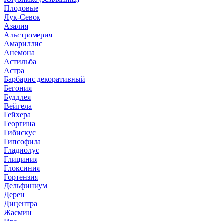
Плодовые
Лук-Севок
Азалия
Альстромерия
Амариллис
Анемона
Астильба
Астра
Барбарис декоративный
Бегония
Буддлея
Вейгела
Гейхера
Георгина
Гибискус
Гипсофила
Гладиолус
Глициния
Глоксиния
Гортензия
Дельфиниум
Дерен
Дицентра
Жасмин