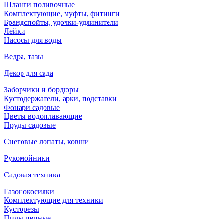
Шланги поливочные
Комплектующие, муфты, фитинги
Брандспойты, удочки-удлинители
Лейки
Насосы для воды
Ведра, тазы
Декор для сада
Заборчики и бордюры
Кустодержатели, арки, подставки
Фонари садовые
Цветы водоплавающие
Пруды садовые
Снеговые лопаты, ковши
Рукомойники
Садовая техника
Газонокосилки
Комплектующие для техники
Кусторезы
Пилы цепные