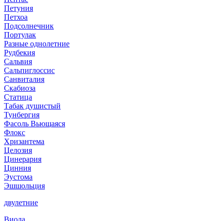
Петуния
Петхоа
Подсолнечник
Портулак
Разные однолетние
Рудбекия
Сальвия
Сальпиглоссис
Санвиталия
Скабиоза
Статица
Табак душистый
Тунбергия
Фасоль Вьющаяся
Флокс
Хризантема
Целозия
Цинерария
Цинния
Эустома
Эшшольция
двулетние
Виола