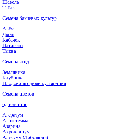
Щавель
Табак
Семена бахчевых культур
Арбуз
Дыня
Кабачок
Патиссон
Тыква
Семена ягод
Земляника
Клубника
Плодово-ягодные кустарники
Семена цветов
однолетние
Агератум
Агростемма
Азарина
Акроклинум
Алиссум (Лобулярия)