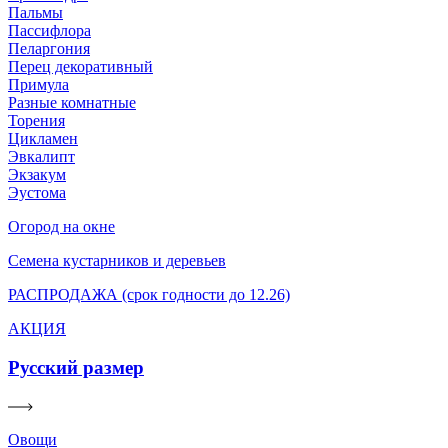
Пальмы
Пассифлора
Пеларгония
Перец декоративный
Примула
Разные комнатные
Торения
Цикламен
Эвкалипт
Экзакум
Эустома
Огород на окне
Семена кустарников и деревьев
РАСПРОДАЖА (срок годности до 12.26)
АКЦИЯ
Русский размер
Овощи