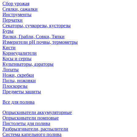
Сбор урожая
Сеялки, сажалки
Инструменты
Перчатки
Секаторы, сучкорезы, кусторезы
Буры
Вилки, Грабли, Совки, Тяпки
Измерители pH почвы, термометры
Кисти
Корнеудалители
Косы и серпы
Культиваторы, аэраторы
Лопаты
Ножи, скребки
Пилы, ножовки
Плоскорезы
Предметы защиты
Все для полива
Опрыскиватели аккумуляторные
Опрыскиватели помповые
Пистолеты для полива
Разбрызгиватели, распылители
Система капельного полива