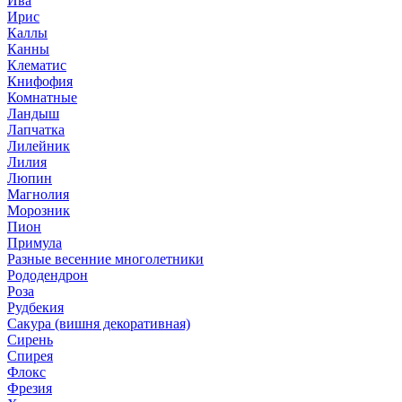
Ива
Ирис
Каллы
Канны
Клематис
Книфофия
Комнатные
Ландыш
Лапчатка
Лилейник
Лилия
Люпин
Магнолия
Морозник
Пион
Примула
Разные весенние многолетники
Рододендрон
Роза
Рудбекия
Сакура (вишня декоративная)
Сирень
Спирея
Флокс
Фрезия