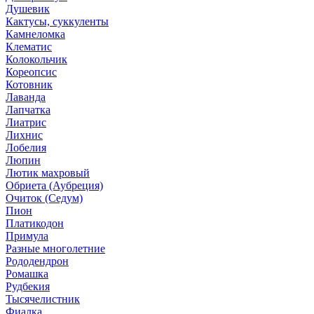
Душевик
Кактусы, суккуленты
Камнеломка
Клематис
Колокольчик
Кореопсис
Котовник
Лаванда
Лапчатка
Лиатрис
Лихнис
Лобелия
Люпин
Лютик махровый
Обриета (Аубреция)
Очиток (Седум)
Пион
Платикодон
Примула
Разные многолетние
Рододендрон
Ромашка
Рудбекия
Тысячелистник
Фиалка