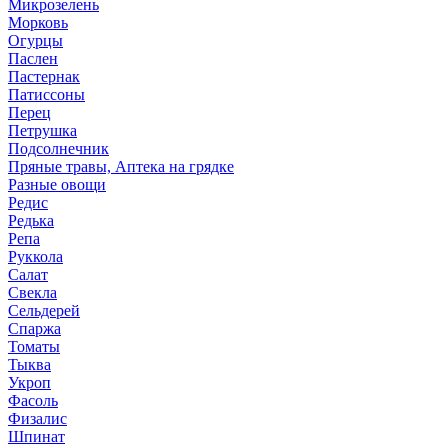
Микрозелень
Морковь
Огурцы
Паслен
Пастернак
Патиссоны
Перец
Петрушка
Подсолнечник
Пряные травы, Аптека на грядке
Разные овощи
Редис
Редька
Репа
Руккола
Салат
Свекла
Сельдерей
Спаржа
Томаты
Тыква
Укроп
Фасоль
Физалис
Шпинат