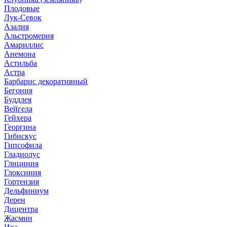
Плодовые
Лук-Севок
Азалия
Альстромерия
Амариллис
Анемона
Астильба
Астра
Барбарис декоративный
Бегония
Буддлея
Вейгела
Гейхера
Георгина
Гибискус
Гипсофила
Гладиолус
Глициния
Глоксиния
Гортензия
Дельфиниум
Дерен
Дицентра
Жасмин