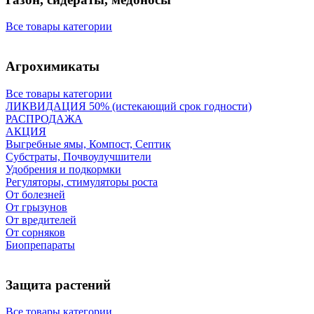
Все товары категории
Агрохимикаты
Все товары категории
ЛИКВИДАЦИЯ 50% (истекающий срок годности)
РАСПРОДАЖА
АКЦИЯ
Выгребные ямы, Компост, Септик
Субстраты, Почвоулучшители
Удобрения и подкормки
Регуляторы, стимуляторы роста
От болезней
От грызунов
От вредителей
От сорняков
Биопрепараты
Защита растений
Все товары категории