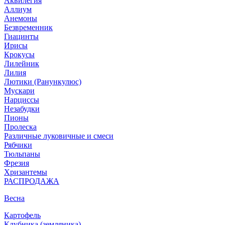
Аквилегия
Аллиум
Анемоны
Безвременник
Гиацинты
Ирисы
Крокусы
Лилейник
Лилия
Лютики (Ранункулюс)
Мускари
Нарцисcы
Незабудки
Пионы
Пролеска
Различные луковичные и смеси
Рябчики
Тюльпаны
Фрезия
Хризантемы
РАСПРОДАЖА
Весна
Картофель
Клубника (земляника)