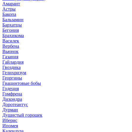
Амарант
Астры
Бакопа
Бальзамин
Бархатцы
Бегония
Брахикома
Василек
Вербена
Вьюнок
Газания
Гайлардия
Гвоздика
Гелихризум
Георгины
Гиацинтовые бобы
Годеция
Гомфрена
Дихондра
Доротеантус
Дурман
Душистый горошек
Иберис
Ипомея
Календула