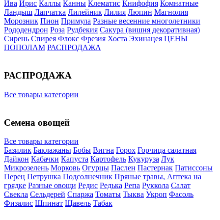
Ива
Ирис
Каллы
Канны
Клематис
Книфофия
Комнатные
Ландыш
Лапчатка
Лилейник
Лилия
Люпин
Магнолия
Морозник
Пион
Примула
Разные весенние многолетники
Рододендрон
Роза
Рудбекия
Сакура (вишня декоративная)
Сирень
Спирея
Флокс
Фрезия
Хоста
Эхинацея
ЦЕНЫ
ПОПОЛАМ
РАСПРОДАЖА
РАСПРОДАЖА
Все товары категории
Семена овощей
Все товары категории
Базилик
Баклажаны
Бобы
Вигна
Горох
Горчица салатная
Дайкон
Кабачки
Капуста
Картофель
Кукуруза
Лук
Микрозелень
Морковь
Огурцы
Паслен
Пастернак
Патиссоны
Перец
Петрушка
Подсолнечник
Пряные травы, Аптека на
грядке
Разные овощи
Редис
Редька
Репа
Руккола
Салат
Свекла
Сельдерей
Спаржа
Томаты
Тыква
Укроп
Фасоль
Физалис
Шпинат
Щавель
Табак