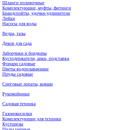
Шланги поливочные
Комплектующие, муфты, фитинги
Брандспойты, удочки-удлинители
Лейки
Насосы для воды
Ведра, тазы
Декор для сада
Заборчики и бордюры
Кустодержатели, арки, подставки
Фонари садовые
Цветы водоплавающие
Пруды садовые
Снеговые лопаты, ковши
Рукомойники
Садовая техника
Газонокосилки
Комплектующие для техники
Кусторезы
Пилы цепные