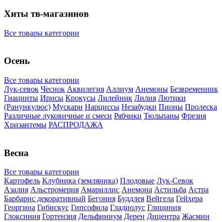
Хиты тв-магазинов
Все товары категории
Осень
Все товары категории
Лук-севок
Чеснок
Аквилегия
Аллиум
Анемоны
Безвременник
Гиацинты
Ирисы
Крокусы
Лилейник
Лилия
Лютики
(Ранункулюс)
Мускари
Нарцисcы
Незабудки
Пионы
Пролеска
Различные луковичные и смеси
Рябчики
Тюльпаны
Фрезия
Хризантемы
РАСПРОДАЖА
Весна
Все товары категории
Картофель
Клубника (земляника)
Плодовые
Лук-Севок
Азалия
Альстромерия
Амариллис
Анемона
Астильба
Астра
Барбарис декоративный
Бегония
Буддлея
Вейгела
Гейхера
Георгина
Гибискус
Гипсофила
Гладиолус
Глициния
Глоксиния
Гортензия
Дельфиниум
Дерен
Дицентра
Жасмин