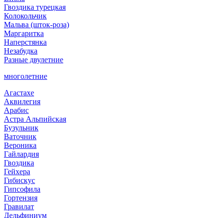
Гвоздика турецкая
Колокольчик
Мальва (шток-роза)
Маргаритка
Наперстянка
Незабудка
Разные двулетние
многолетние
Агастахе
Аквилегия
Арабис
Астра Альпийская
Бузульник
Ваточник
Вероника
Гайлардия
Гвоздика
Гейхера
Гибискус
Гипсофила
Гортензия
Гравилат
Дельфиниум