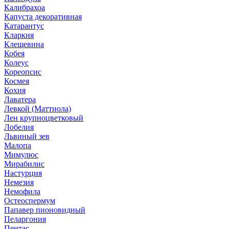
Калибрахоа
Капуста декоративная
Катарантус
Кларкия
Клещевина
Кобея
Колеус
Кореопсис
Космея
Кохия
Лаватера
Левкой (Маттиола)
Лен крупноцветковый
Лобелия
Львиный зев
Малопа
Мимулюс
Мирабилис
Настурция
Немезия
Немофила
Остеоспермум
Папавер пионовидный
Пеларгония
Пентас