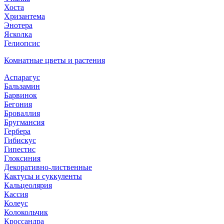
Хоста
Хризантема
Энотера
Ясколка
Гелиопсис
Комнатные цветы и растения
Аспарагус
Бальзамин
Барвинок
Бегония
Броваллия
Бругмансия
Гербера
Гибискус
Гипестис
Глоксиния
Декоративно-лиственные
Кактусы и суккуленты
Кальцеолярия
Кассия
Колеус
Колокольчик
Кроссандра