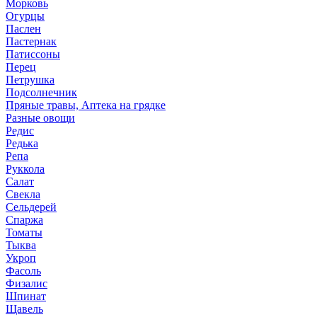
Морковь
Огурцы
Паслен
Пастернак
Патиссоны
Перец
Петрушка
Подсолнечник
Пряные травы, Аптека на грядке
Разные овощи
Редис
Редька
Репа
Руккола
Салат
Свекла
Сельдерей
Спаржа
Томаты
Тыква
Укроп
Фасоль
Физалис
Шпинат
Щавель