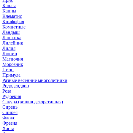
Ирис
Каллы
Канны
Клематис
Книфофия
Комнатные
Ландыш
Лапчатка
Лилейник
Лилия
Люпин
Магнолия
Морозник
Пион
Примула
Разные весенние многолетники
Рододендрон
Роза
Рудбекия
Сакура (вишня декоративная)
Сирень
Спирея
Флокс
Фрезия
Хоста