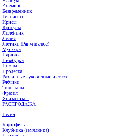
Аллиум
Анемоны
Безвременник
Гиацинты
Ирисы
Крокусы
Лилейник
Лилия
Лютики (Ранункулюс)
Мускари
Нарцисcы
Незабудки
Пионы
Пролеска
Различные луковичные и смеси
Рябчики
Тюльпаны
Фрезия
Хризантемы
РАСПРОДАЖА
Весна
Картофель
Клубника (земляника)
Плодовые