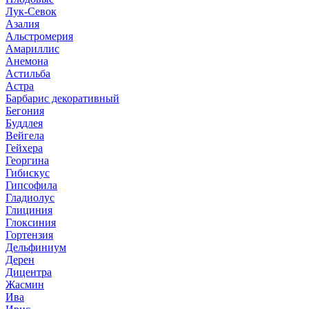
Лук-Севок
Азалия
Альстромерия
Амариллис
Анемона
Астильба
Астра
Барбарис декоративный
Бегония
Буддлея
Вейгела
Гейхера
Георгина
Гибискус
Гипсофила
Гладиолус
Глициния
Глоксиния
Гортензия
Дельфиниум
Дерен
Дицентра
Жасмин
Ива