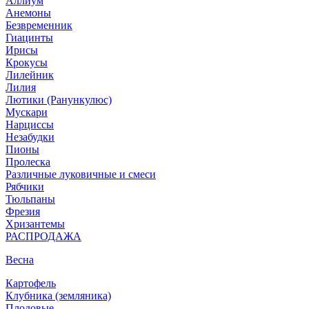
Аллиум
Анемоны
Безвременник
Гиацинты
Ирисы
Крокусы
Лилейник
Лилия
Лютики (Ранункулюс)
Мускари
Нарцисcы
Незабудки
Пионы
Пролеска
Различные луковичные и смеси
Рябчики
Тюльпаны
Фрезия
Хризантемы
РАСПРОДАЖА
Весна
Картофель
Клубника (земляника)
Плодовые