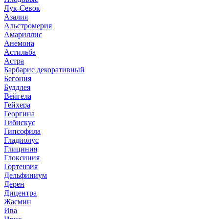
Лук-Севок
Азалия
Альстромерия
Амариллис
Анемона
Астильба
Астра
Барбарис декоративный
Бегония
Буддлея
Вейгела
Гейхера
Георгина
Гибискус
Гипсофила
Гладиолус
Глициния
Глоксиния
Гортензия
Дельфиниум
Дерен
Дицентра
Жасмин
Ива