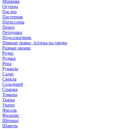
Морковь
Огурцы
Паслен
Пастернак
Патиссоны
Перец
Петрушка
Подсолнечник
Пряные травы, Аптека на грядке
Разные овощи
Редис
Редька
Репа
Руккола
Салат
Свекла
Сельдерей
Спаржа
Томаты
Тыква
Укроп
Фасоль
Физалис
Шпинат
Щавель