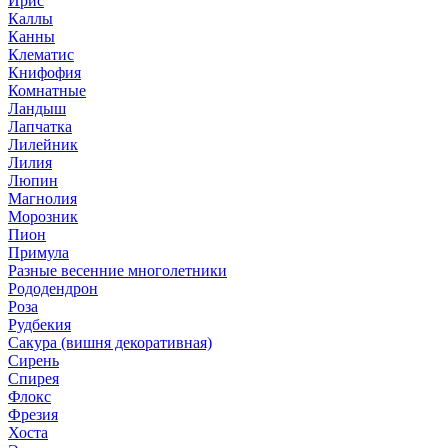
Ирис
Каллы
Канны
Клематис
Книфофия
Комнатные
Ландыш
Лапчатка
Лилейник
Лилия
Люпин
Магнолия
Морозник
Пион
Примула
Разные весенние многолетники
Рододендрон
Роза
Рудбекия
Сакура (вишня декоративная)
Сирень
Спирея
Флокс
Фрезия
Хоста