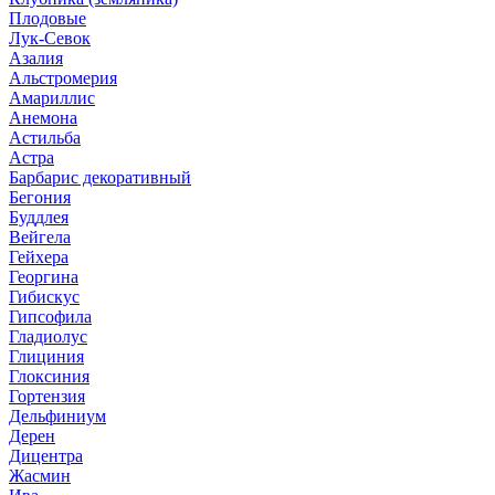
Плодовые
Лук-Севок
Азалия
Альстромерия
Амариллис
Анемона
Астильба
Астра
Барбарис декоративный
Бегония
Буддлея
Вейгела
Гейхера
Георгина
Гибискус
Гипсофила
Гладиолус
Глициния
Глоксиния
Гортензия
Дельфиниум
Дерен
Дицентра
Жасмин