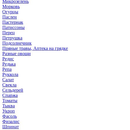
Микрозелень
Морковь
Огурцы
Паслен
Пастернак
Патиссоны
Перец
Петрушка
Подсолнечник
Пряные травы, Аптека на грядке
Разные овощи
Редис
Редька
Репа
Руккола
Салат
Свекла
Сельдерей
Спаржа
Томаты
Тыква
Укроп
Фасоль
Физалис
Шпинат