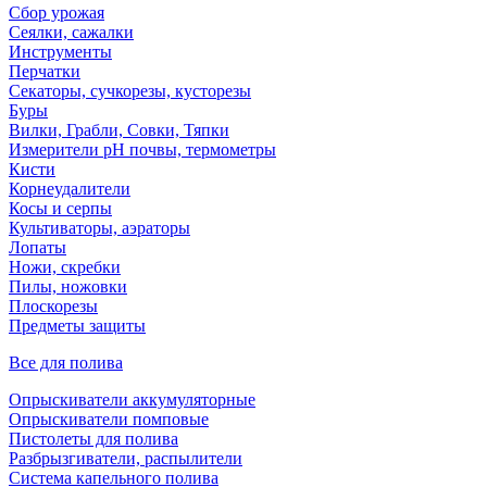
Сбор урожая
Сеялки, сажалки
Инструменты
Перчатки
Секаторы, сучкорезы, кусторезы
Буры
Вилки, Грабли, Совки, Тяпки
Измерители pH почвы, термометры
Кисти
Корнеудалители
Косы и серпы
Культиваторы, аэраторы
Лопаты
Ножи, скребки
Пилы, ножовки
Плоскорезы
Предметы защиты
Все для полива
Опрыскиватели аккумуляторные
Опрыскиватели помповые
Пистолеты для полива
Разбрызгиватели, распылители
Система капельного полива