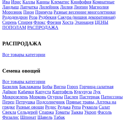
Ива
Ирис
Каллы
Канны
Клематис
Книфофия
Комнатные
Ландыш
Лапчатка
Лилейник
Лилия
Люпин
Магнолия
Морозник
Пион
Примула
Разные весенние многолетники
Рододендрон
Роза
Рудбекия
Сакура (вишня декоративная)
Сирень
Спирея
Флокс
Фрезия
Хоста
Эхинацея
ЦЕНЫ
ПОПОЛАМ
РАСПРОДАЖА
РАСПРОДАЖА
Все товары категории
Семена овощей
Все товары категории
Базилик
Баклажаны
Бобы
Вигна
Горох
Горчица салатная
Дайкон
Кабачки
Капуста
Картофель
Кукуруза
Лук
Микрозелень
Морковь
Огурцы
Паслен
Пастернак
Патиссоны
Перец
Петрушка
Подсолнечник
Пряные травы, Аптека на
грядке
Разные овощи
Редис
Редька
Репа
Руккола
Салат
Свекла
Сельдерей
Спаржа
Томаты
Тыква
Укроп
Фасоль
Физалис
Шпинат
Щавель
Табак