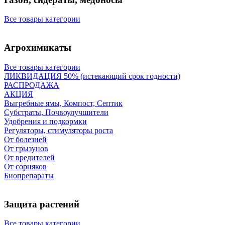
Все товары категории
Агрохимикаты
Все товары категории
ЛИКВИДАЦИЯ 50% (истекающий срок годности)
РАСПРОДАЖА
АКЦИЯ
Выгребные ямы, Компост, Септик
Субстраты, Почвоулучшители
Удобрения и подкормки
Регуляторы, стимуляторы роста
От болезней
От грызунов
От вредителей
От сорняков
Биопрепараты
Защита растений
Все товары категории