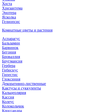
Хоста
Хризантема
Энотера
Ясколка
Гелиопсис
Комнатные цветы и растения
Аспарагус
Бальзамин
Барвинок
Бегония
Броваллия
Бругмансия
Гербера
Гибискус
Гипестис
Глоксиния
Декоративно-лиственные
Кактусы и суккуленты
Кальцеолярия
Кассия
Колеус
Колокольчик
Кроссандра