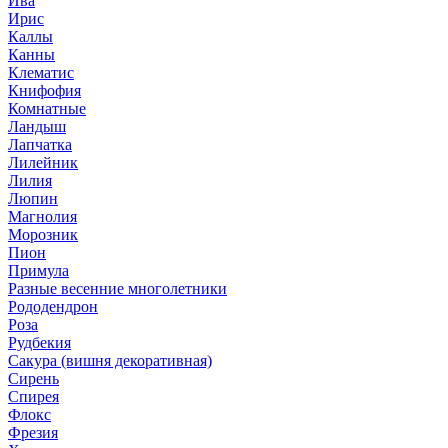
Ива
Ирис
Каллы
Канны
Клематис
Книфофия
Комнатные
Ландыш
Лапчатка
Лилейник
Лилия
Люпин
Магнолия
Морозник
Пион
Примула
Разные весенние многолетники
Рододендрон
Роза
Рудбекия
Сакура (вишня декоративная)
Сирень
Спирея
Флокс
Фрезия