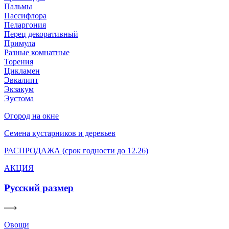
Пальмы
Пассифлора
Пеларгония
Перец декоративный
Примула
Разные комнатные
Торения
Цикламен
Эвкалипт
Экзакум
Эустома
Огород на окне
Семена кустарников и деревьев
РАСПРОДАЖА (срок годности до 12.26)
АКЦИЯ
Русский размер
Овощи