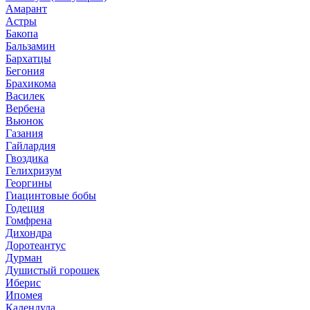
Амарант
Астры
Бакопа
Бальзамин
Бархатцы
Бегония
Брахикома
Василек
Вербена
Вьюнок
Газания
Гайлардия
Гвоздика
Гелихризум
Георгины
Гиацинтовые бобы
Годеция
Гомфрена
Дихондра
Доротеантус
Дурман
Душистый горошек
Иберис
Ипомея
Календула