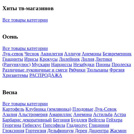
Хиты тв-магазинов
Все товары категории
Осень
Все товары категории
Лук-севок
Чеснок
Аквилегия
Аллиум
Анемоны
Безвременник
Гиацинты
Ирисы
Крокусы
Лилейник
Лилия
Лютики
(Ранункулюс)
Мускари
Нарцисcы
Незабудки
Пионы
Пролеска
Различные луковичные и смеси
Рябчики
Тюльпаны
Фрезия
Хризантемы
РАСПРОДАЖА
Весна
Все товары категории
Картофель
Клубника (земляника)
Плодовые
Лук-Севок
Азалия
Альстромерия
Амариллис
Анемона
Астильба
Астра
Барбарис декоративный
Бегония
Буддлея
Вейгела
Гейхера
Георгина
Гибискус
Гипсофила
Гладиолус
Глициния
Глоксиния
Гортензия
Дельфиниум
Дерен
Дицентра
Жасмин