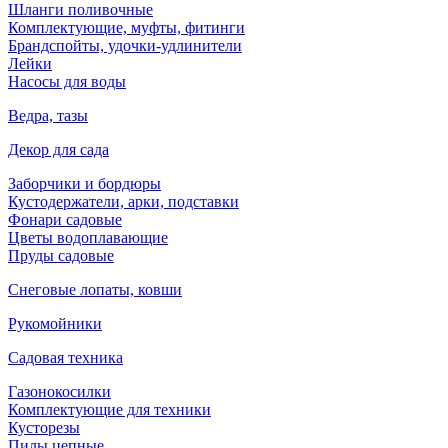
Шланги поливочные
Комплектующие, муфты, фитинги
Брандспойты, удочки-удлинители
Лейки
Насосы для воды
Ведра, тазы
Декор для сада
Заборчики и бордюры
Кустодержатели, арки, подставки
Фонари садовые
Цветы водоплавающие
Пруды садовые
Снеговые лопаты, ковши
Рукомойники
Садовая техника
Газонокосилки
Комплектующие для техники
Кусторезы
Пилы цепные