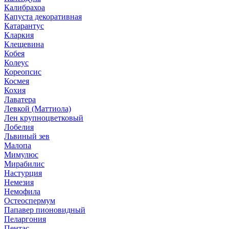
Калибрахоа
Капуста декоративная
Катарантус
Кларкия
Клещевина
Кобея
Колеус
Кореопсис
Космея
Кохия
Лаватера
Левкой (Маттиола)
Лен крупноцветковый
Лобелия
Львиный зев
Малопа
Мимулюс
Мирабилис
Настурция
Немезия
Немофила
Остеоспермум
Папавер пионовидный
Пеларгония
Пентас