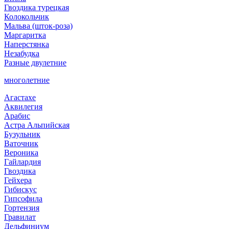
Гвоздика турецкая
Колокольчик
Мальва (шток-роза)
Маргаритка
Наперстянка
Незабудка
Разные двулетние
многолетние
Агастахе
Аквилегия
Арабис
Астра Альпийская
Бузульник
Ваточник
Вероника
Гайлардия
Гвоздика
Гейхера
Гибискус
Гипсофила
Гортензия
Гравилат
Дельфиниум