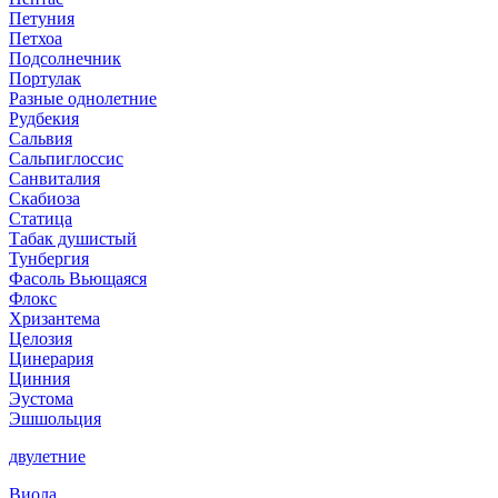
Петуния
Петхоа
Подсолнечник
Портулак
Разные однолетние
Рудбекия
Сальвия
Сальпиглоссис
Санвиталия
Скабиоза
Статица
Табак душистый
Тунбергия
Фасоль Вьющаяся
Флокс
Хризантема
Целозия
Цинерария
Цинния
Эустома
Эшшольция
двулетние
Виола