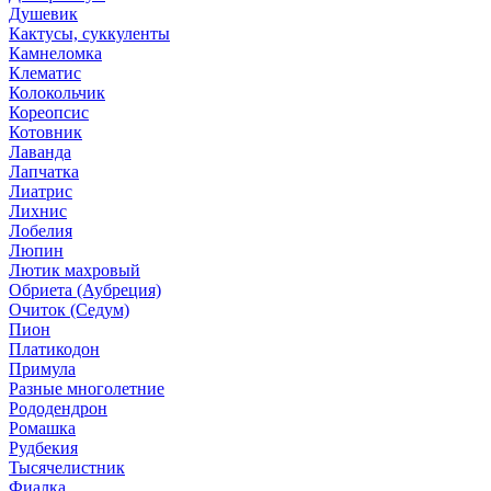
Душевик
Кактусы, суккуленты
Камнеломка
Клематис
Колокольчик
Кореопсис
Котовник
Лаванда
Лапчатка
Лиатрис
Лихнис
Лобелия
Люпин
Лютик махровый
Обриета (Аубреция)
Очиток (Седум)
Пион
Платикодон
Примула
Разные многолетние
Рододендрон
Ромашка
Рудбекия
Тысячелистник
Фиалка