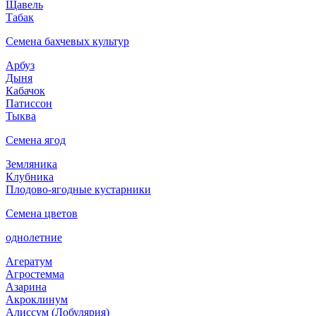
Щавель
Табак
Семена бахчевых культур
Арбуз
Дыня
Кабачок
Патиссон
Тыква
Семена ягод
Земляника
Клубника
Плодово-ягодные кустарники
Семена цветов
однолетние
Агератум
Агростемма
Азарина
Акроклинум
Алиссум (Лобулярия)