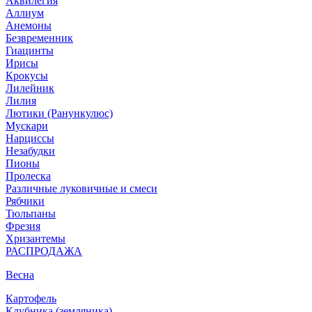
Аквилегия
Аллиум
Анемоны
Безвременник
Гиацинты
Ирисы
Крокусы
Лилейник
Лилия
Лютики (Ранункулюс)
Мускари
Нарцисcы
Незабудки
Пионы
Пролеска
Различные луковичные и смеси
Рябчики
Тюльпаны
Фрезия
Хризантемы
РАСПРОДАЖА
Весна
Картофель
Клубника (земляника)