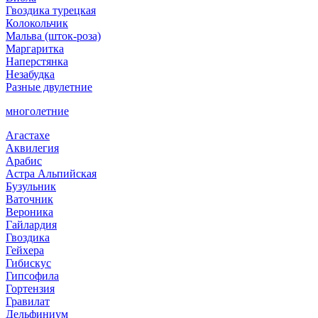
Гвоздика турецкая
Колокольчик
Мальва (шток-роза)
Маргаритка
Наперстянка
Незабудка
Разные двулетние
многолетние
Агастахе
Аквилегия
Арабис
Астра Альпийская
Бузульник
Ваточник
Вероника
Гайлардия
Гвоздика
Гейхера
Гибискус
Гипсофила
Гортензия
Гравилат
Дельфиниум