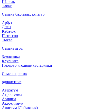
Щавель
Табак
Семена бахчевых культур
Арбуз
Дыня
Кабачок
Патиссон
Тыква
Семена ягод
Земляника
Клубника
Плодово-ягодные кустарники
Семена цветов
однолетние
Агератум
Агростемма
Азарина
Акроклинум
Алиссум (Лобулярия)