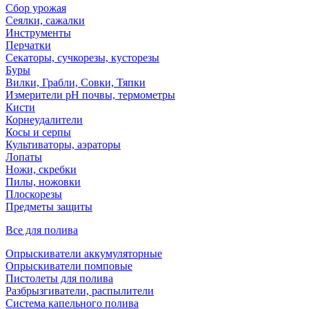
Сбор урожая
Сеялки, сажалки
Инструменты
Перчатки
Секаторы, сучкорезы, кусторезы
Буры
Вилки, Грабли, Совки, Тяпки
Измерители pH почвы, термометры
Кисти
Корнеудалители
Косы и серпы
Культиваторы, аэраторы
Лопаты
Ножи, скребки
Пилы, ножовки
Плоскорезы
Предметы защиты
Все для полива
Опрыскиватели аккумуляторные
Опрыскиватели помповые
Пистолеты для полива
Разбрызгиватели, распылители
Система капельного полива