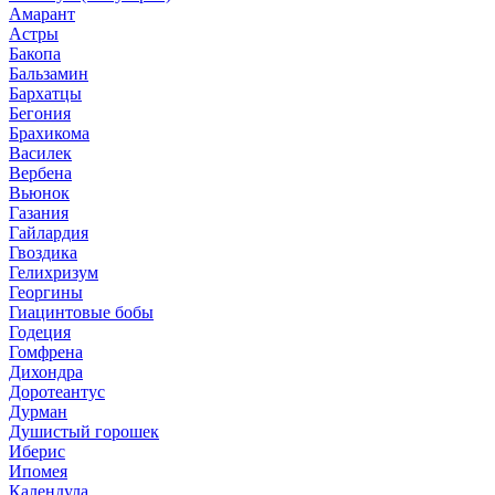
Амарант
Астры
Бакопа
Бальзамин
Бархатцы
Бегония
Брахикома
Василек
Вербена
Вьюнок
Газания
Гайлардия
Гвоздика
Гелихризум
Георгины
Гиацинтовые бобы
Годеция
Гомфрена
Дихондра
Доротеантус
Дурман
Душистый горошек
Иберис
Ипомея
Календула