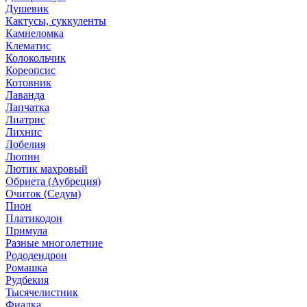
Душевик
Кактусы, суккуленты
Камнеломка
Клематис
Колокольчик
Кореопсис
Котовник
Лаванда
Лапчатка
Лиатрис
Лихнис
Лобелия
Люпин
Лютик махровый
Обриета (Аубреция)
Очиток (Седум)
Пион
Платикодон
Примула
Разные многолетние
Рододендрон
Ромашка
Рудбекия
Тысячелистник
Фиалка