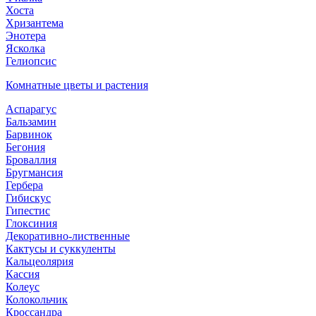
Хоста
Хризантема
Энотера
Ясколка
Гелиопсис
Комнатные цветы и растения
Аспарагус
Бальзамин
Барвинок
Бегония
Броваллия
Бругмансия
Гербера
Гибискус
Гипестис
Глоксиния
Декоративно-лиственные
Кактусы и суккуленты
Кальцеолярия
Кассия
Колеус
Колокольчик
Кроссандра