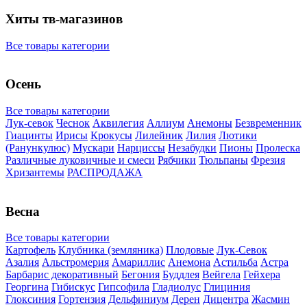
Хиты тв-магазинов
Все товары категории
Осень
Все товары категории
Лук-севок
Чеснок
Аквилегия
Аллиум
Анемоны
Безвременник
Гиацинты
Ирисы
Крокусы
Лилейник
Лилия
Лютики
(Ранункулюс)
Мускари
Нарцисcы
Незабудки
Пионы
Пролеска
Различные луковичные и смеси
Рябчики
Тюльпаны
Фрезия
Хризантемы
РАСПРОДАЖА
Весна
Все товары категории
Картофель
Клубника (земляника)
Плодовые
Лук-Севок
Азалия
Альстромерия
Амариллис
Анемона
Астильба
Астра
Барбарис декоративный
Бегония
Буддлея
Вейгела
Гейхера
Георгина
Гибискус
Гипсофила
Гладиолус
Глициния
Глоксиния
Гортензия
Дельфиниум
Дерен
Дицентра
Жасмин