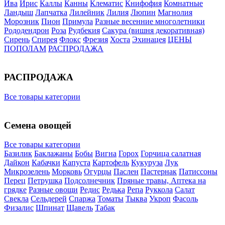
Ива
Ирис
Каллы
Канны
Клематис
Книфофия
Комнатные
Ландыш
Лапчатка
Лилейник
Лилия
Люпин
Магнолия
Морозник
Пион
Примула
Разные весенние многолетники
Рододендрон
Роза
Рудбекия
Сакура (вишня декоративная)
Сирень
Спирея
Флокс
Фрезия
Хоста
Эхинацея
ЦЕНЫ
ПОПОЛАМ
РАСПРОДАЖА
РАСПРОДАЖА
Все товары категории
Семена овощей
Все товары категории
Базилик
Баклажаны
Бобы
Вигна
Горох
Горчица салатная
Дайкон
Кабачки
Капуста
Картофель
Кукуруза
Лук
Микрозелень
Морковь
Огурцы
Паслен
Пастернак
Патиссоны
Перец
Петрушка
Подсолнечник
Пряные травы, Аптека на
грядке
Разные овощи
Редис
Редька
Репа
Руккола
Салат
Свекла
Сельдерей
Спаржа
Томаты
Тыква
Укроп
Фасоль
Физалис
Шпинат
Щавель
Табак