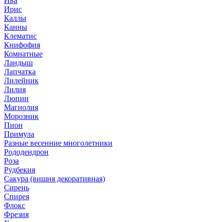
Ива
Ирис
Каллы
Канны
Клематис
Книфофия
Комнатные
Ландыш
Лапчатка
Лилейник
Лилия
Люпин
Магнолия
Морозник
Пион
Примула
Разные весенние многолетники
Рододендрон
Роза
Рудбекия
Сакура (вишня декоративная)
Сирень
Спирея
Флокс
Фрезия