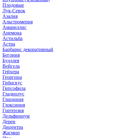
Плодовые
Лук-Севок
Азалия
Альстромерия
Амариллис
Анемона
Астильба
Астра
Барбарис декоративный
Бегония
Буддлея
Вейгела
Гейхера
Георгина
Гибискус
Гипсофила
Гладиолус
Глициния
Глоксиния
Гортензия
Дельфиниум
Дерен
Дицентра
Жасмин