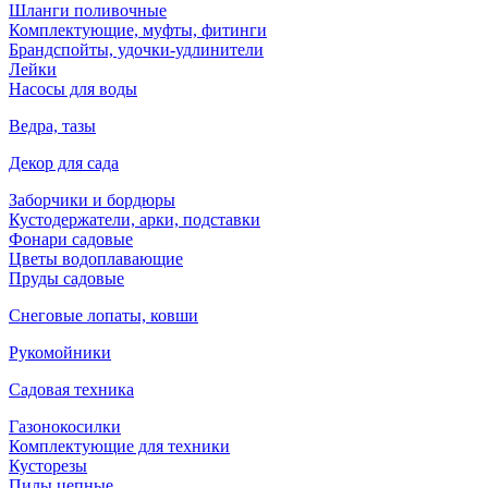
Шланги поливочные
Комплектующие, муфты, фитинги
Брандспойты, удочки-удлинители
Лейки
Насосы для воды
Ведра, тазы
Декор для сада
Заборчики и бордюры
Кустодержатели, арки, подставки
Фонари садовые
Цветы водоплавающие
Пруды садовые
Снеговые лопаты, ковши
Рукомойники
Садовая техника
Газонокосилки
Комплектующие для техники
Кусторезы
Пилы цепные