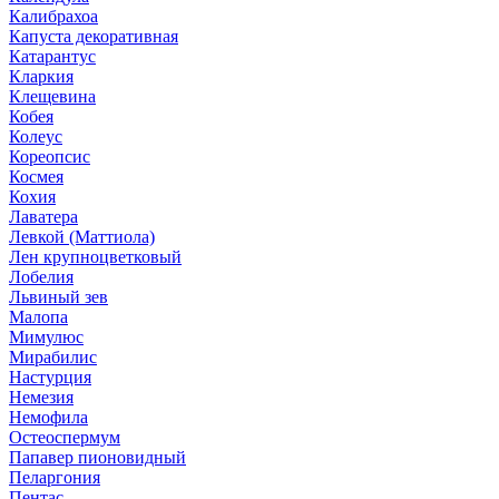
Калибрахоа
Капуста декоративная
Катарантус
Кларкия
Клещевина
Кобея
Колеус
Кореопсис
Космея
Кохия
Лаватера
Левкой (Маттиола)
Лен крупноцветковый
Лобелия
Львиный зев
Малопа
Мимулюс
Мирабилис
Настурция
Немезия
Немофила
Остеоспермум
Папавер пионовидный
Пеларгония
Пентас