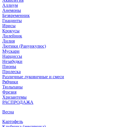
Аквилегия
Аллиум
Анемоны
Безвременник
Гиацинты
Ирисы
Крокусы
Лилейник
Лилия
Лютики (Ранункулюс)
Мускари
Нарцисcы
Незабудки
Пионы
Пролеска
Различные луковичные и смеси
Рябчики
Тюльпаны
Фрезия
Хризантемы
РАСПРОДАЖА
Весна
Картофель
Клубника (земляника)