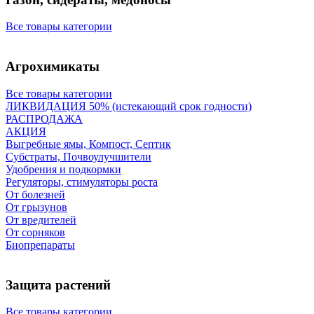
Все товары категории
Агрохимикаты
Все товары категории
ЛИКВИДАЦИЯ 50% (истекающий срок годности)
РАСПРОДАЖА
АКЦИЯ
Выгребные ямы, Компост, Септик
Субстраты, Почвоулучшители
Удобрения и подкормки
Регуляторы, стимуляторы роста
От болезней
От грызунов
От вредителей
От сорняков
Биопрепараты
Защита растений
Все товары категории