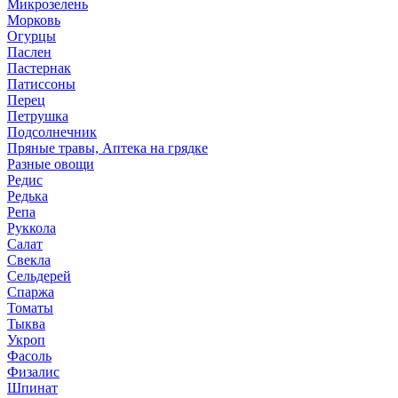
Микрозелень
Морковь
Огурцы
Паслен
Пастернак
Патиссоны
Перец
Петрушка
Подсолнечник
Пряные травы, Аптека на грядке
Разные овощи
Редис
Редька
Репа
Руккола
Салат
Свекла
Сельдерей
Спаржа
Томаты
Тыква
Укроп
Фасоль
Физалис
Шпинат