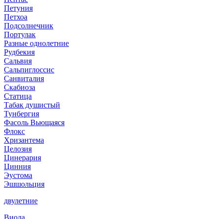
Петуния
Петхоа
Подсолнечник
Портулак
Разные однолетние
Рудбекия
Сальвия
Сальпиглоссис
Санвиталия
Скабиоза
Статица
Табак душистый
Тунбергия
Фасоль Вьющаяся
Флокс
Хризантема
Целозия
Цинерария
Цинния
Эустома
Эшшольция
двулетние
Виола