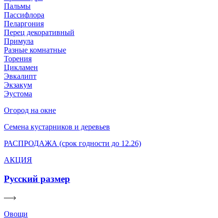
Пальмы
Пассифлора
Пеларгония
Перец декоративный
Примула
Разные комнатные
Торения
Цикламен
Эвкалипт
Экзакум
Эустома
Огород на окне
Семена кустарников и деревьев
РАСПРОДАЖА (срок годности до 12.26)
АКЦИЯ
Русский размер
Овощи