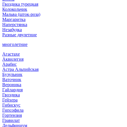
Гвоздика турецкая
Колокольчик
Мальва (шток-роза)
Маргаритка
Наперстянка
Незабудка
Разные двулетние
многолетние
Агастахе
Аквилегия
Арабис
Астра Альпийская
Бузульник
Ваточник
Вероника
Гайлардия
Гвоздика
Гейхера
Гибискус
Гипсофила
Гортензия
Гравилат
Дельфиниум