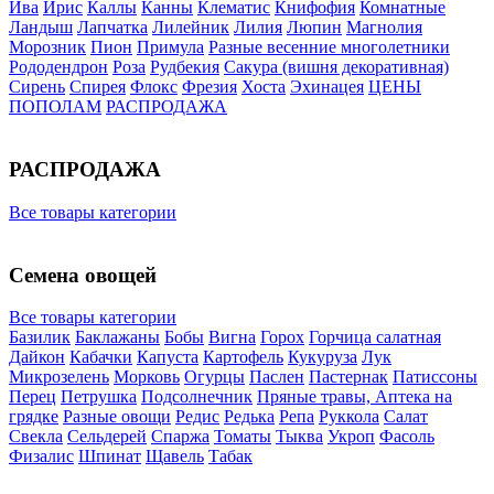
Ива
Ирис
Каллы
Канны
Клематис
Книфофия
Комнатные
Ландыш
Лапчатка
Лилейник
Лилия
Люпин
Магнолия
Морозник
Пион
Примула
Разные весенние многолетники
Рододендрон
Роза
Рудбекия
Сакура (вишня декоративная)
Сирень
Спирея
Флокс
Фрезия
Хоста
Эхинацея
ЦЕНЫ
ПОПОЛАМ
РАСПРОДАЖА
РАСПРОДАЖА
Все товары категории
Семена овощей
Все товары категории
Базилик
Баклажаны
Бобы
Вигна
Горох
Горчица салатная
Дайкон
Кабачки
Капуста
Картофель
Кукуруза
Лук
Микрозелень
Морковь
Огурцы
Паслен
Пастернак
Патиссоны
Перец
Петрушка
Подсолнечник
Пряные травы, Аптека на
грядке
Разные овощи
Редис
Редька
Репа
Руккола
Салат
Свекла
Сельдерей
Спаржа
Томаты
Тыква
Укроп
Фасоль
Физалис
Шпинат
Щавель
Табак