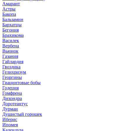
Амарант
Астры
Бакопа
Бальзамин
Бархатцы
Бегония
Брахикома
Василек
Вербена
Вьюнок
Газания
Гайлардия
Гвоздика
Гелихризум
Георгины
Гиацинтовые бобы
Годеция
Гомфрена
Дихондра
Доротеантус
Дурман
Душистый горошек
Иберис
Ипомея
Календула