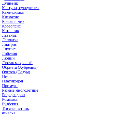
Душевик
Кактусы, суккуленты
Камнеломка
Клематис
Колокольчик
Кореопсис
Котовник
Лаванда
Лапчатка
Лиатрис
Лихнис
Лобелия
Люпин
Лютик махровый
Обриета (Аубреция)
Очиток (Седум)
Пион
Платикодон
Примула
Разные многолетние
Рододендрон
Ромашка
Рудбекия
Тысячелистник
Фиалка