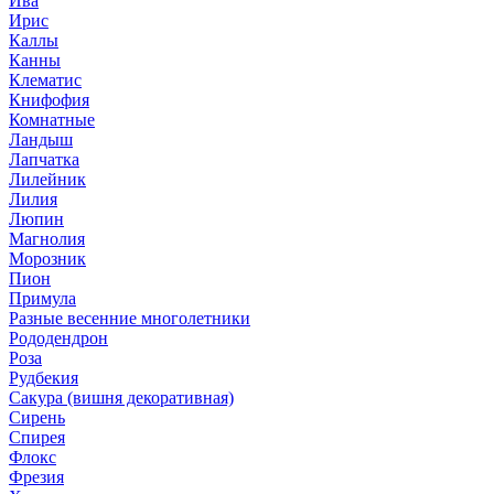
Ива
Ирис
Каллы
Канны
Клематис
Книфофия
Комнатные
Ландыш
Лапчатка
Лилейник
Лилия
Люпин
Магнолия
Морозник
Пион
Примула
Разные весенние многолетники
Рододендрон
Роза
Рудбекия
Сакура (вишня декоративная)
Сирень
Спирея
Флокс
Фрезия