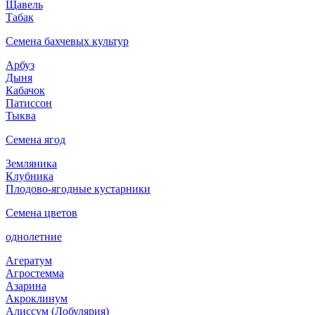
Щавель
Табак
Семена бахчевых культур
Арбуз
Дыня
Кабачок
Патиссон
Тыква
Семена ягод
Земляника
Клубника
Плодово-ягодные кустарники
Семена цветов
однолетние
Агератум
Агростемма
Азарина
Акроклинум
Алиссум (Лобулярия)