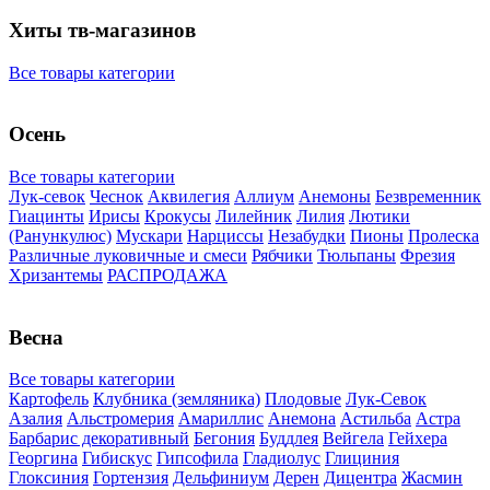
Хиты тв-магазинов
Все товары категории
Осень
Все товары категории
Лук-севок
Чеснок
Аквилегия
Аллиум
Анемоны
Безвременник
Гиацинты
Ирисы
Крокусы
Лилейник
Лилия
Лютики
(Ранункулюс)
Мускари
Нарцисcы
Незабудки
Пионы
Пролеска
Различные луковичные и смеси
Рябчики
Тюльпаны
Фрезия
Хризантемы
РАСПРОДАЖА
Весна
Все товары категории
Картофель
Клубника (земляника)
Плодовые
Лук-Севок
Азалия
Альстромерия
Амариллис
Анемона
Астильба
Астра
Барбарис декоративный
Бегония
Буддлея
Вейгела
Гейхера
Георгина
Гибискус
Гипсофила
Гладиолус
Глициния
Глоксиния
Гортензия
Дельфиниум
Дерен
Дицентра
Жасмин