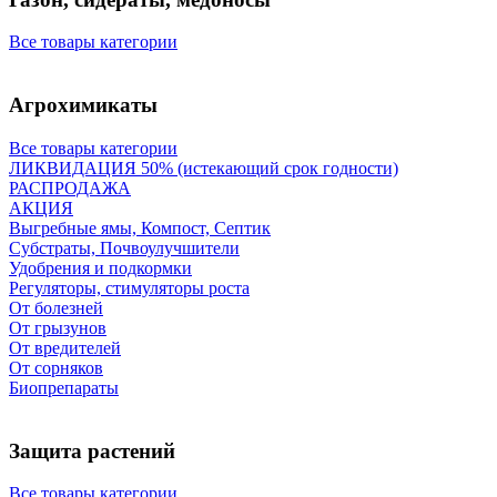
Все товары категории
Агрохимикаты
Все товары категории
ЛИКВИДАЦИЯ 50% (истекающий срок годности)
РАСПРОДАЖА
АКЦИЯ
Выгребные ямы, Компост, Септик
Субстраты, Почвоулучшители
Удобрения и подкормки
Регуляторы, стимуляторы роста
От болезней
От грызунов
От вредителей
От сорняков
Биопрепараты
Защита растений
Все товары категории