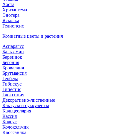
Хоста
Хризантема
Энотера
Ясколка
Гелиопсис
Комнатные цветы и растения
Аспарагус
Бальзамин
Барвинок
Бегония
Броваллия
Бругмансия
Гербера
Гибискус
Гипестис
Глоксиния
Декоративно-лиственные
Кактусы и суккуленты
Кальцеолярия
Кассия
Колеус
Колокольчик
Кроссандра