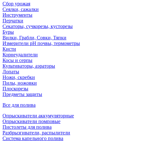
Сбор урожая
Сеялки, сажалки
Инструменты
Перчатки
Секаторы, сучкорезы, кусторезы
Буры
Вилки, Грабли, Совки, Тяпки
Измерители pH почвы, термометры
Кисти
Корнеудалители
Косы и серпы
Культиваторы, аэраторы
Лопаты
Ножи, скребки
Пилы, ножовки
Плоскорезы
Предметы защиты
Все для полива
Опрыскиватели аккумуляторные
Опрыскиватели помповые
Пистолеты для полива
Разбрызгиватели, распылители
Система капельного полива