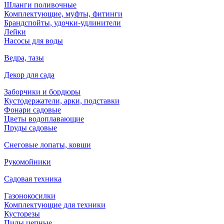
Шланги поливочные
Комплектующие, муфты, фитинги
Брандспойты, удочки-удлинители
Лейки
Насосы для воды
Ведра, тазы
Декор для сада
Заборчики и бордюры
Кустодержатели, арки, подставки
Фонари садовые
Цветы водоплавающие
Пруды садовые
Снеговые лопаты, ковши
Рукомойники
Садовая техника
Газонокосилки
Комплектующие для техники
Кусторезы
Пилы цепные