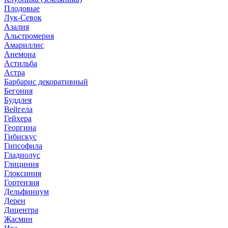
Плодовые
Лук-Севок
Азалия
Альстромерия
Амариллис
Анемона
Астильба
Астра
Барбарис декоративный
Бегония
Буддлея
Вейгела
Гейхера
Георгина
Гибискус
Гипсофила
Гладиолус
Глициния
Глоксиния
Гортензия
Дельфиниум
Дерен
Дицентра
Жасмин