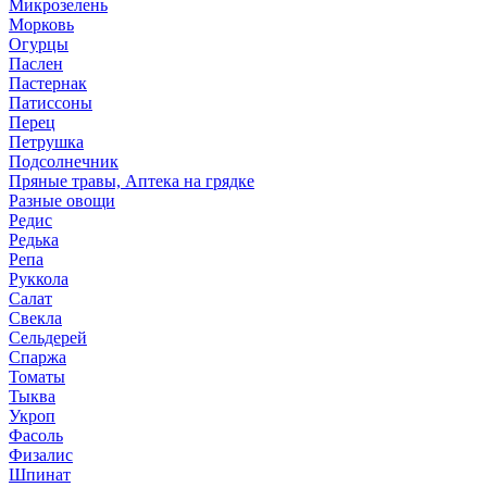
Микрозелень
Морковь
Огурцы
Паслен
Пастернак
Патиссоны
Перец
Петрушка
Подсолнечник
Пряные травы, Аптека на грядке
Разные овощи
Редис
Редька
Репа
Руккола
Салат
Свекла
Сельдерей
Спаржа
Томаты
Тыква
Укроп
Фасоль
Физалис
Шпинат