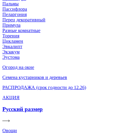
Пальмы
Пассифлора
Пеларгония
Перец декоративный
Примула
Разные комнатные
Торения
Цикламен
Эвкалипт
Экзакум
Эустома
Огород на окне
Семена кустарников и деревьев
РАСПРОДАЖА (срок годности до 12.26)
АКЦИЯ
Русский размер
Овощи