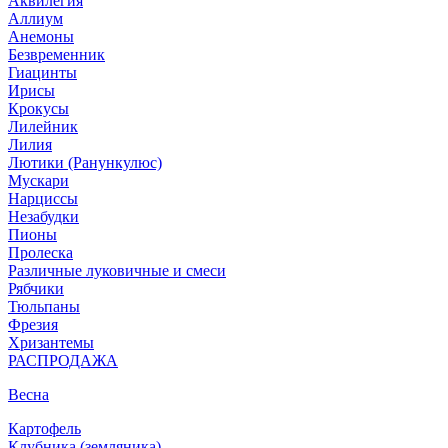
Аквилегия
Аллиум
Анемоны
Безвременник
Гиацинты
Ирисы
Крокусы
Лилейник
Лилия
Лютики (Ранункулюс)
Мускари
Нарцисcы
Незабудки
Пионы
Пролеска
Различные луковичные и смеси
Рябчики
Тюльпаны
Фрезия
Хризантемы
РАСПРОДАЖА
Весна
Картофель
Клубника (земляника)