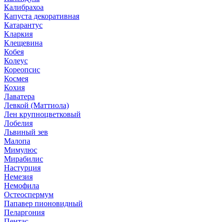
Калибрахоа
Капуста декоративная
Катарантус
Кларкия
Клещевина
Кобея
Колеус
Кореопсис
Космея
Кохия
Лаватера
Левкой (Маттиола)
Лен крупноцветковый
Лобелия
Львиный зев
Малопа
Мимулюс
Мирабилис
Настурция
Немезия
Немофила
Остеоспермум
Папавер пионовидный
Пеларгония
Пентас