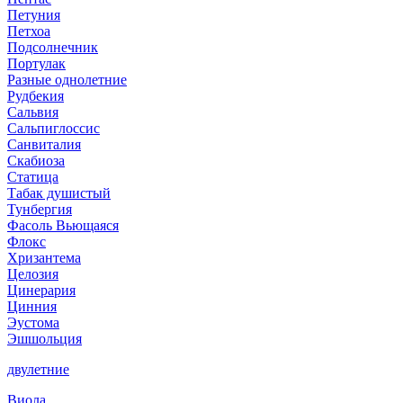
Петуния
Петхоа
Подсолнечник
Портулак
Разные однолетние
Рудбекия
Сальвия
Сальпиглоссис
Санвиталия
Скабиоза
Статица
Табак душистый
Тунбергия
Фасоль Вьющаяся
Флокс
Хризантема
Целозия
Цинерария
Цинния
Эустома
Эшшольция
двулетние
Виола