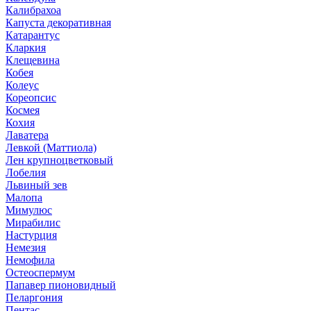
Калибрахоа
Капуста декоративная
Катарантус
Кларкия
Клещевина
Кобея
Колеус
Кореопсис
Космея
Кохия
Лаватера
Левкой (Маттиола)
Лен крупноцветковый
Лобелия
Львиный зев
Малопа
Мимулюс
Мирабилис
Настурция
Немезия
Немофила
Остеоспермум
Папавер пионовидный
Пеларгония
Пентас