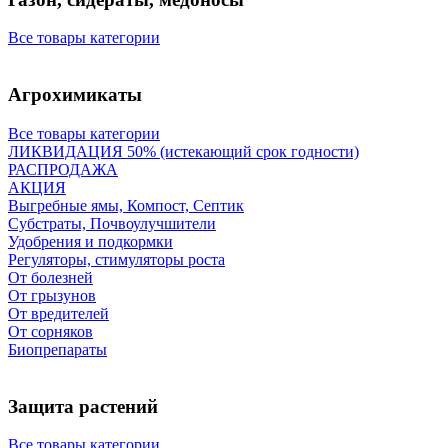
Все товары категории
Агрохимикаты
Все товары категории
ЛИКВИДАЦИЯ 50% (истекающий срок годности)
РАСПРОДАЖА
АКЦИЯ
Выгребные ямы, Компост, Септик
Субстраты, Почвоулучшители
Удобрения и подкормки
Регуляторы, стимуляторы роста
От болезней
От грызунов
От вредителей
От сорняков
Биопрепараты
Защита растений
Все товары категории