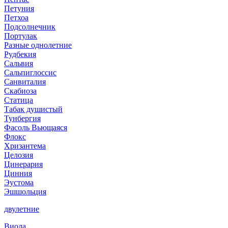
Петуния
Петхоа
Подсолнечник
Портулак
Разные однолетние
Рудбекия
Сальвия
Сальпиглоссис
Санвиталия
Скабиоза
Статица
Табак душистый
Тунбергия
Фасоль Вьющаяся
Флокс
Хризантема
Целозия
Цинерария
Цинния
Эустома
Эшшольция
двулетние
Виола