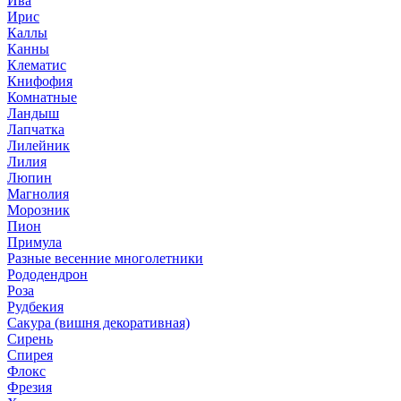
Ива
Ирис
Каллы
Канны
Клематис
Книфофия
Комнатные
Ландыш
Лапчатка
Лилейник
Лилия
Люпин
Магнолия
Морозник
Пион
Примула
Разные весенние многолетники
Рододендрон
Роза
Рудбекия
Сакура (вишня декоративная)
Сирень
Спирея
Флокс
Фрезия