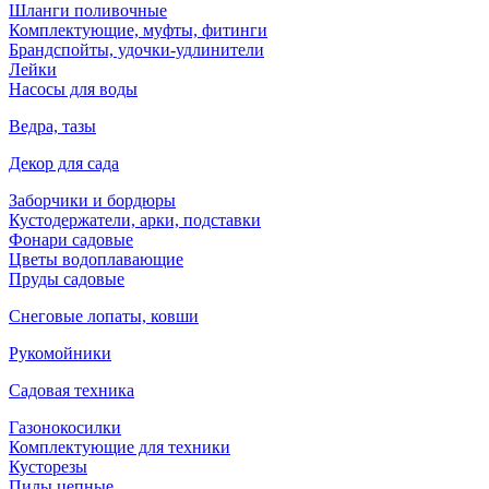
Шланги поливочные
Комплектующие, муфты, фитинги
Брандспойты, удочки-удлинители
Лейки
Насосы для воды
Ведра, тазы
Декор для сада
Заборчики и бордюры
Кустодержатели, арки, подставки
Фонари садовые
Цветы водоплавающие
Пруды садовые
Снеговые лопаты, ковши
Рукомойники
Садовая техника
Газонокосилки
Комплектующие для техники
Кусторезы
Пилы цепные