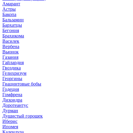
Амарант
Астры
Бакопа
Бальзамин
Бархатцы
Бегония
Брахикома
Василек
Вербена
Вьюнок
Газания
Гайлардия
Гвоздика
Гелихризум
Георгины
Гиацинтовые бобы
Годеция
Гомфрена
Дихондра
Доротеантус
Дурман
Душистый горошек
Иберис
Ипомея
Календула