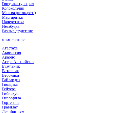
Гвоздика турецкая
Колокольчик
Мальва (шток-роза)
Маргаритка
Наперстянка
Незабудка
Разные двулетние
многолетние
Агастахе
Аквилегия
Арабис
Астра Альпийская
Бузульник
Ваточник
Вероника
Гайлардия
Гвоздика
Гейхера
Гибискус
Гипсофила
Гортензия
Гравилат
Дельфиниум