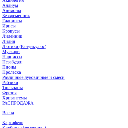
Аквилегия
Аллиум
Анемоны
Безвременник
Гиацинты
Ирисы
Крокусы
Лилейник
Лилия
Лютики (Ранункулюс)
Мускари
Нарцисcы
Незабудки
Пионы
Пролеска
Различные луковичные и смеси
Рябчики
Тюльпаны
Фрезия
Хризантемы
РАСПРОДАЖА
Весна
Картофель
Клубника (земляника)