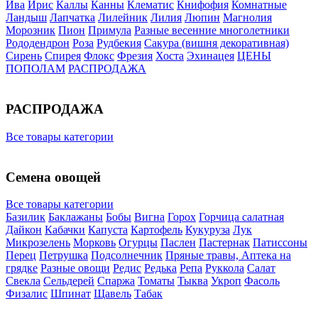
Ива
Ирис
Каллы
Канны
Клематис
Книфофия
Комнатные
Ландыш
Лапчатка
Лилейник
Лилия
Люпин
Магнолия
Морозник
Пион
Примула
Разные весенние многолетники
Рододендрон
Роза
Рудбекия
Сакура (вишня декоративная)
Сирень
Спирея
Флокс
Фрезия
Хоста
Эхинацея
ЦЕНЫ
ПОПОЛАМ
РАСПРОДАЖА
РАСПРОДАЖА
Все товары категории
Семена овощей
Все товары категории
Базилик
Баклажаны
Бобы
Вигна
Горох
Горчица салатная
Дайкон
Кабачки
Капуста
Картофель
Кукуруза
Лук
Микрозелень
Морковь
Огурцы
Паслен
Пастернак
Патиссоны
Перец
Петрушка
Подсолнечник
Пряные травы, Аптека на
грядке
Разные овощи
Редис
Редька
Репа
Руккола
Салат
Свекла
Сельдерей
Спаржа
Томаты
Тыква
Укроп
Фасоль
Физалис
Шпинат
Щавель
Табак