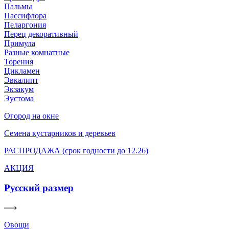
Пальмы
Пассифлора
Пеларгония
Перец декоративный
Примула
Разные комнатные
Торения
Цикламен
Эвкалипт
Экзакум
Эустома
Огород на окне
Семена кустарников и деревьев
РАСПРОДАЖА (срок годности до 12.26)
АКЦИЯ
Русский размер
Овощи