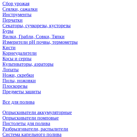
Сбор урожая
Сеялки, сажалки
Инструменты
Перчатки
Секаторы, сучкорезы, кусторезы
Буры
Вилки, Грабли, Совки, Тяпки
Измерители pH почвы, термометры
Кисти
Корнеудалители
Косы и серпы
Культиваторы, аэраторы
Лопаты
Ножи, скребки
Пилы, ножовки
Плоскорезы
Предметы защиты
Все для полива
Опрыскиватели аккумуляторные
Опрыскиватели помповые
Пистолеты для полива
Разбрызгиватели, распылители
Система капельного полива