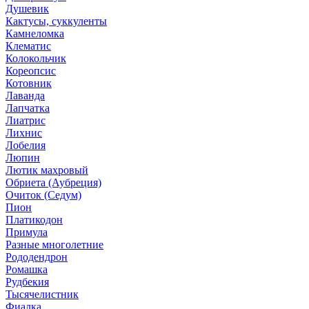
Душевик
Кактусы, суккуленты
Камнеломка
Клематис
Колокольчик
Кореопсис
Котовник
Лаванда
Лапчатка
Лиатрис
Лихнис
Лобелия
Люпин
Лютик махровый
Обриета (Аубреция)
Очиток (Седум)
Пион
Платикодон
Примула
Разные многолетние
Рододендрон
Ромашка
Рудбекия
Тысячелистник
Фиалка