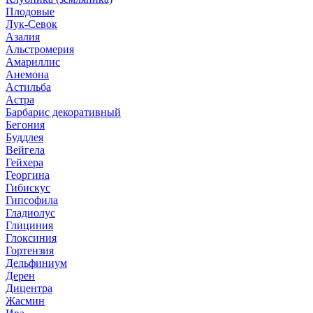
Плодовые
Лук-Севок
Азалия
Альстромерия
Амариллис
Анемона
Астильба
Астра
Барбарис декоративный
Бегония
Буддлея
Вейгела
Гейхера
Георгина
Гибискус
Гипсофила
Гладиолус
Глициния
Глоксиния
Гортензия
Дельфиниум
Дерен
Дицентра
Жасмин