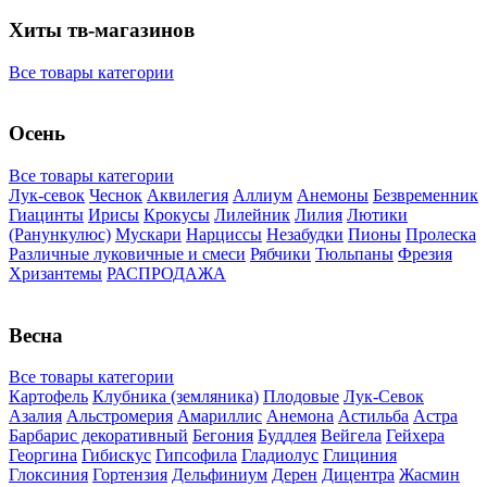
Хиты тв-магазинов
Все товары категории
Осень
Все товары категории
Лук-севок
Чеснок
Аквилегия
Аллиум
Анемоны
Безвременник
Гиацинты
Ирисы
Крокусы
Лилейник
Лилия
Лютики
(Ранункулюс)
Мускари
Нарцисcы
Незабудки
Пионы
Пролеска
Различные луковичные и смеси
Рябчики
Тюльпаны
Фрезия
Хризантемы
РАСПРОДАЖА
Весна
Все товары категории
Картофель
Клубника (земляника)
Плодовые
Лук-Севок
Азалия
Альстромерия
Амариллис
Анемона
Астильба
Астра
Барбарис декоративный
Бегония
Буддлея
Вейгела
Гейхера
Георгина
Гибискус
Гипсофила
Гладиолус
Глициния
Глоксиния
Гортензия
Дельфиниум
Дерен
Дицентра
Жасмин