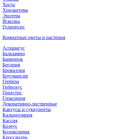
Хоста
Хризантема
Энотера
Ясколка
Гелиопсис
Комнатные цветы и растения
Аспарагус
Бальзамин
Барвинок
Бегония
Броваллия
Бругмансия
Гербера
Гибискус
Гипестис
Глоксиния
Декоративно-лиственные
Кактусы и суккуленты
Кальцеолярия
Кассия
Колеус
Колокольчик
Кроссандра