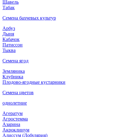
Щавель
Табак
Семена бахчевых культур
Арбуз
Дыня
Кабачок
Патиссон
Тыква
Семена ягод
Земляника
Клубника
Плодово-ягодные кустарники
Семена цветов
однолетние
Агератум
Агростемма
Азарина
Акроклинум
Алиссум (Лобулярия)