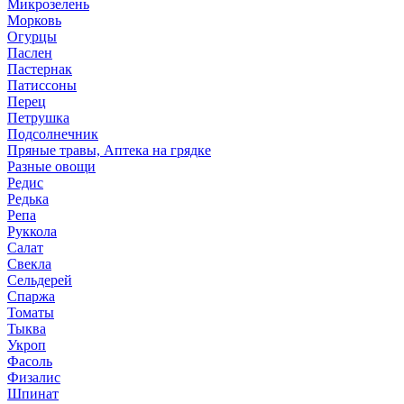
Микрозелень
Морковь
Огурцы
Паслен
Пастернак
Патиссоны
Перец
Петрушка
Подсолнечник
Пряные травы, Аптека на грядке
Разные овощи
Редис
Редька
Репа
Руккола
Салат
Свекла
Сельдерей
Спаржа
Томаты
Тыква
Укроп
Фасоль
Физалис
Шпинат