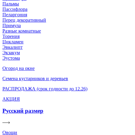
Пальмы
Пассифлора
Пеларгония
Перец декоративный
Примула
Разные комнатные
Торения
Цикламен
Эвкалипт
Экзакум
Эустома
Огород на окне
Семена кустарников и деревьев
РАСПРОДАЖА (срок годности до 12.26)
АКЦИЯ
Русский размер
Овощи