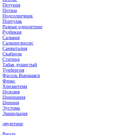
Петуния
Петхоа
Подсолнечник
Портулак
Разные однолетние
Рудбекия
Сальвия
Сальпиглоссис
Санвиталия
Скабиоза
Статица
Табак душистый
Тунбергия
Фасоль Вьющаяся
Флокс
Хризантема
Целозия
Цинерария
Цинния
Эустома
Эшшольция
двулетние
Виола