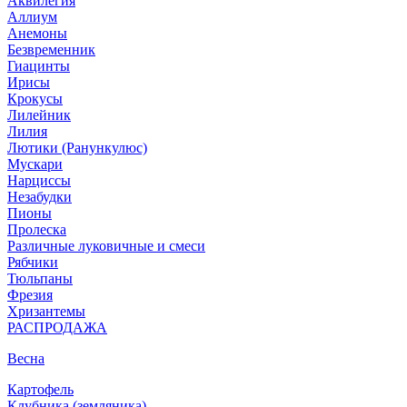
Аквилегия
Аллиум
Анемоны
Безвременник
Гиацинты
Ирисы
Крокусы
Лилейник
Лилия
Лютики (Ранункулюс)
Мускари
Нарцисcы
Незабудки
Пионы
Пролеска
Различные луковичные и смеси
Рябчики
Тюльпаны
Фрезия
Хризантемы
РАСПРОДАЖА
Весна
Картофель
Клубника (земляника)