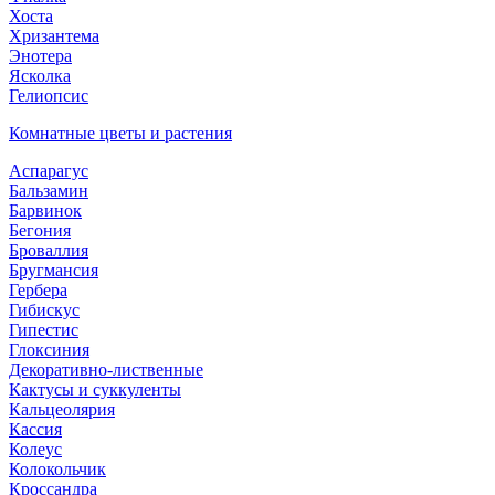
Хоста
Хризантема
Энотера
Ясколка
Гелиопсис
Комнатные цветы и растения
Аспарагус
Бальзамин
Барвинок
Бегония
Броваллия
Бругмансия
Гербера
Гибискус
Гипестис
Глоксиния
Декоративно-лиственные
Кактусы и суккуленты
Кальцеолярия
Кассия
Колеус
Колокольчик
Кроссандра