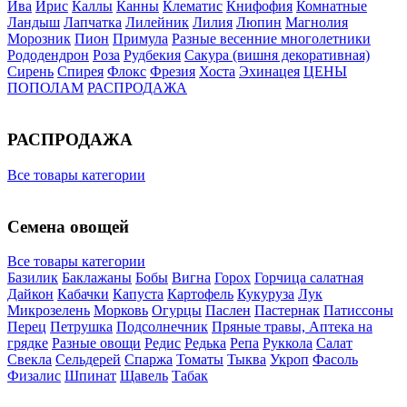
Ива
Ирис
Каллы
Канны
Клематис
Книфофия
Комнатные
Ландыш
Лапчатка
Лилейник
Лилия
Люпин
Магнолия
Морозник
Пион
Примула
Разные весенние многолетники
Рододендрон
Роза
Рудбекия
Сакура (вишня декоративная)
Сирень
Спирея
Флокс
Фрезия
Хоста
Эхинацея
ЦЕНЫ
ПОПОЛАМ
РАСПРОДАЖА
РАСПРОДАЖА
Все товары категории
Семена овощей
Все товары категории
Базилик
Баклажаны
Бобы
Вигна
Горох
Горчица салатная
Дайкон
Кабачки
Капуста
Картофель
Кукуруза
Лук
Микрозелень
Морковь
Огурцы
Паслен
Пастернак
Патиссоны
Перец
Петрушка
Подсолнечник
Пряные травы, Аптека на
грядке
Разные овощи
Редис
Редька
Репа
Руккола
Салат
Свекла
Сельдерей
Спаржа
Томаты
Тыква
Укроп
Фасоль
Физалис
Шпинат
Щавель
Табак