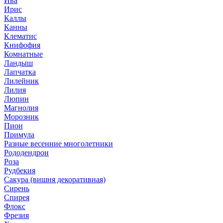
Ива
Ирис
Каллы
Канны
Клематис
Книфофия
Комнатные
Ландыш
Лапчатка
Лилейник
Лилия
Люпин
Магнолия
Морозник
Пион
Примула
Разные весенние многолетники
Рододендрон
Роза
Рудбекия
Сакура (вишня декоративная)
Сирень
Спирея
Флокс
Фрезия