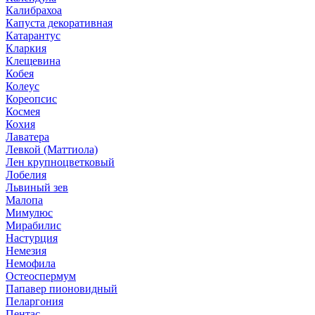
Калибрахоа
Капуста декоративная
Катарантус
Кларкия
Клещевина
Кобея
Колеус
Кореопсис
Космея
Кохия
Лаватера
Левкой (Маттиола)
Лен крупноцветковый
Лобелия
Львиный зев
Малопа
Мимулюс
Мирабилис
Настурция
Немезия
Немофила
Остеоспермум
Папавер пионовидный
Пеларгония
Пентас