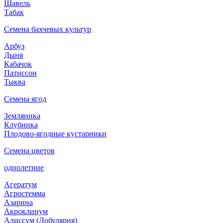
Щавель
Табак
Семена бахчевых культур
Арбуз
Дыня
Кабачок
Патиссон
Тыква
Семена ягод
Земляника
Клубника
Плодово-ягодные кустарники
Семена цветов
однолетние
Агератум
Агростемма
Азарина
Акроклинум
Алиссум (Лобулярия)