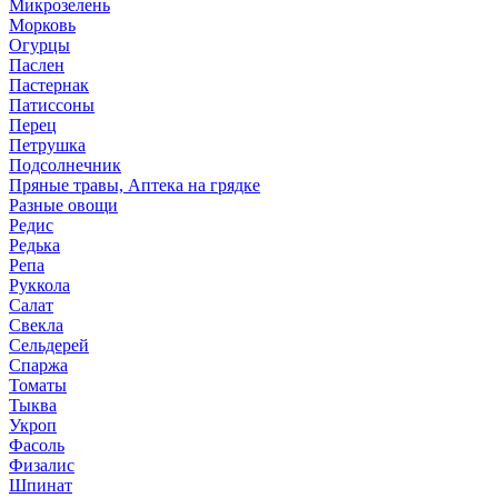
Микрозелень
Морковь
Огурцы
Паслен
Пастернак
Патиссоны
Перец
Петрушка
Подсолнечник
Пряные травы, Аптека на грядке
Разные овощи
Редис
Редька
Репа
Руккола
Салат
Свекла
Сельдерей
Спаржа
Томаты
Тыква
Укроп
Фасоль
Физалис
Шпинат