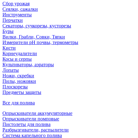
Сбор урожая
Сеялки, сажалки
Инструменты
Перчатки
Секаторы, сучкорезы, кусторезы
Буры
Вилки, Грабли, Совки, Тяпки
Измерители pH почвы, термометры
Кисти
Корнеудалители
Косы и серпы
Культиваторы, аэраторы
Лопаты
Ножи, скребки
Пилы, ножовки
Плоскорезы
Предметы защиты
Все для полива
Опрыскиватели аккумуляторные
Опрыскиватели помповые
Пистолеты для полива
Разбрызгиватели, распылители
Система капельного полива