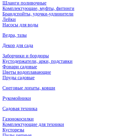
Шланги поливочные
Комплектующие, муфты, фитинги
Брандспойты, удочки-удлинители
Лейки
Насосы для воды
Ведра, тазы
Декор для сада
Заборчики и бордюры
Кустодержатели, арки, подставки
Фонари садовые
Цветы водоплавающие
Пруды садовые
Снеговые лопаты, ковши
Рукомойники
Садовая техника
Газонокосилки
Комплектующие для техники
Кусторезы
Пилы цепные