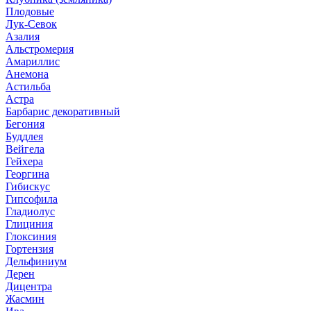
Плодовые
Лук-Севок
Азалия
Альстромерия
Амариллис
Анемона
Астильба
Астра
Барбарис декоративный
Бегония
Буддлея
Вейгела
Гейхера
Георгина
Гибискус
Гипсофила
Гладиолус
Глициния
Глоксиния
Гортензия
Дельфиниум
Дерен
Дицентра
Жасмин