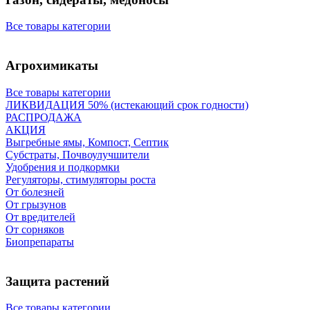
Все товары категории
Агрохимикаты
Все товары категории
ЛИКВИДАЦИЯ 50% (истекающий срок годности)
РАСПРОДАЖА
АКЦИЯ
Выгребные ямы, Компост, Септик
Субстраты, Почвоулучшители
Удобрения и подкормки
Регуляторы, стимуляторы роста
От болезней
От грызунов
От вредителей
От сорняков
Биопрепараты
Защита растений
Все товары категории