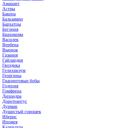
Амарант
Астры
Бакопа
Бальзамин
Бархатцы
Бегония
Брахикома
Василек
Вербена
Вьюнок
Газания
Гайлардия
Гвоздика
Гелихризум
Георгины
Гиацинтовые бобы
Годеция
Гомфрена
Дихондра
Доротеантус
Дурман
Душистый горошек
Иберис
Ипомея
Календула