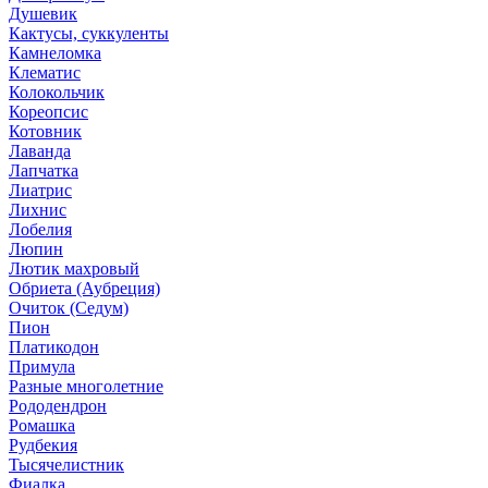
Душевик
Кактусы, суккуленты
Камнеломка
Клематис
Колокольчик
Кореопсис
Котовник
Лаванда
Лапчатка
Лиатрис
Лихнис
Лобелия
Люпин
Лютик махровый
Обриета (Аубреция)
Очиток (Седум)
Пион
Платикодон
Примула
Разные многолетние
Рододендрон
Ромашка
Рудбекия
Тысячелистник
Фиалка