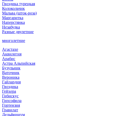
Гвоздика турецкая
Колокольчик
Мальва (шток-роза)
Маргаритка
Наперстянка
Незабудка
Разные двулетние
многолетние
Агастахе
Аквилегия
Арабис
Астра Альпийская
Бузульник
Ваточник
Вероника
Гайлардия
Гвоздика
Гейхера
Гибискус
Гипсофила
Гортензия
Гравилат
Дельфиниум