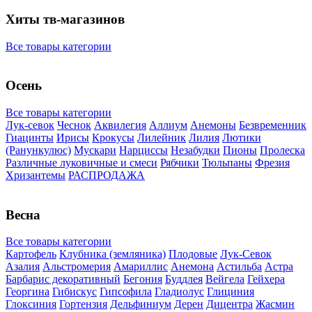
Хиты тв-магазинов
Все товары категории
Осень
Все товары категории
Лук-севок
Чеснок
Аквилегия
Аллиум
Анемоны
Безвременник
Гиацинты
Ирисы
Крокусы
Лилейник
Лилия
Лютики
(Ранункулюс)
Мускари
Нарцисcы
Незабудки
Пионы
Пролеска
Различные луковичные и смеси
Рябчики
Тюльпаны
Фрезия
Хризантемы
РАСПРОДАЖА
Весна
Все товары категории
Картофель
Клубника (земляника)
Плодовые
Лук-Севок
Азалия
Альстромерия
Амариллис
Анемона
Астильба
Астра
Барбарис декоративный
Бегония
Буддлея
Вейгела
Гейхера
Георгина
Гибискус
Гипсофила
Гладиолус
Глициния
Глоксиния
Гортензия
Дельфиниум
Дерен
Дицентра
Жасмин