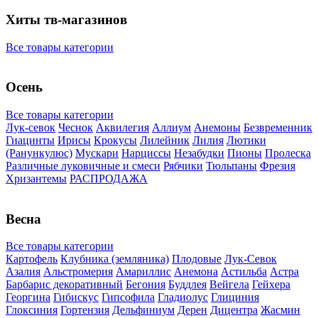
Хиты тв-магазинов
Все товары категории
Осень
Все товары категории
Лук-севок
Чеснок
Аквилегия
Аллиум
Анемоны
Безвременник
Гиацинты
Ирисы
Крокусы
Лилейник
Лилия
Лютики
(Ранункулюс)
Мускари
Нарцисcы
Незабудки
Пионы
Пролеска
Различные луковичные и смеси
Рябчики
Тюльпаны
Фрезия
Хризантемы
РАСПРОДАЖА
Весна
Все товары категории
Картофель
Клубника (земляника)
Плодовые
Лук-Севок
Азалия
Альстромерия
Амариллис
Анемона
Астильба
Астра
Барбарис декоративный
Бегония
Буддлея
Вейгела
Гейхера
Георгина
Гибискус
Гипсофила
Гладиолус
Глициния
Глоксиния
Гортензия
Дельфиниум
Дерен
Дицентра
Жасмин