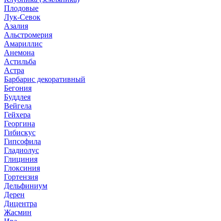
Плодовые
Лук-Севок
Азалия
Альстромерия
Амариллис
Анемона
Астильба
Астра
Барбарис декоративный
Бегония
Буддлея
Вейгела
Гейхера
Георгина
Гибискус
Гипсофила
Гладиолус
Глициния
Глоксиния
Гортензия
Дельфиниум
Дерен
Дицентра
Жасмин