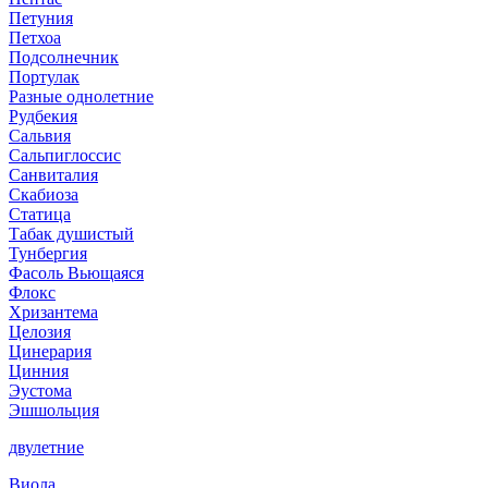
Петуния
Петхоа
Подсолнечник
Портулак
Разные однолетние
Рудбекия
Сальвия
Сальпиглоссис
Санвиталия
Скабиоза
Статица
Табак душистый
Тунбергия
Фасоль Вьющаяся
Флокс
Хризантема
Целозия
Цинерария
Цинния
Эустома
Эшшольция
двулетние
Виола