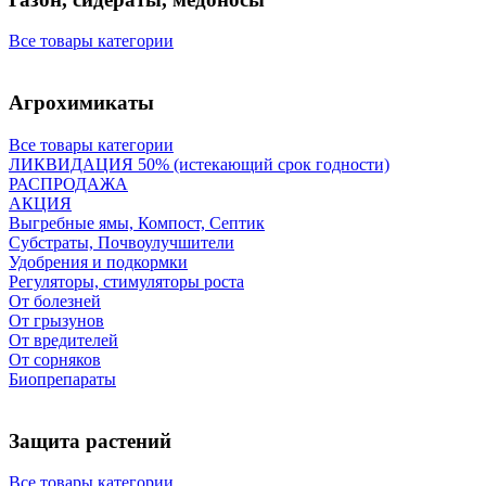
Все товары категории
Агрохимикаты
Все товары категории
ЛИКВИДАЦИЯ 50% (истекающий срок годности)
РАСПРОДАЖА
АКЦИЯ
Выгребные ямы, Компост, Септик
Субстраты, Почвоулучшители
Удобрения и подкормки
Регуляторы, стимуляторы роста
От болезней
От грызунов
От вредителей
От сорняков
Биопрепараты
Защита растений
Все товары категории