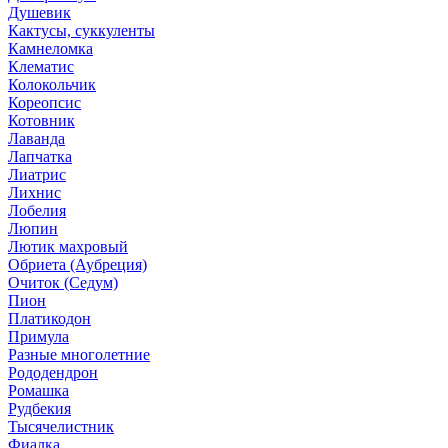
Душевик
Кактусы, суккуленты
Камнеломка
Клематис
Колокольчик
Кореопсис
Котовник
Лаванда
Лапчатка
Лиатрис
Лихнис
Лобелия
Люпин
Лютик махровый
Обриета (Аубреция)
Очиток (Седум)
Пион
Платикодон
Примула
Разные многолетние
Рододендрон
Ромашка
Рудбекия
Тысячелистник
Фиалка