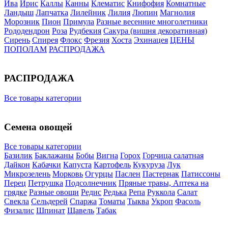
Ива
Ирис
Каллы
Канны
Клематис
Книфофия
Комнатные
Ландыш
Лапчатка
Лилейник
Лилия
Люпин
Магнолия
Морозник
Пион
Примула
Разные весенние многолетники
Рододендрон
Роза
Рудбекия
Сакура (вишня декоративная)
Сирень
Спирея
Флокс
Фрезия
Хоста
Эхинацея
ЦЕНЫ
ПОПОЛАМ
РАСПРОДАЖА
РАСПРОДАЖА
Все товары категории
Семена овощей
Все товары категории
Базилик
Баклажаны
Бобы
Вигна
Горох
Горчица салатная
Дайкон
Кабачки
Капуста
Картофель
Кукуруза
Лук
Микрозелень
Морковь
Огурцы
Паслен
Пастернак
Патиссоны
Перец
Петрушка
Подсолнечник
Пряные травы, Аптека на
грядке
Разные овощи
Редис
Редька
Репа
Руккола
Салат
Свекла
Сельдерей
Спаржа
Томаты
Тыква
Укроп
Фасоль
Физалис
Шпинат
Щавель
Табак