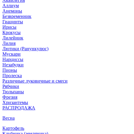
Аквилегия
Аллиум
Анемоны
Безвременник
Гиацинты
Ирисы
Крокусы
Лилейник
Лилия
Лютики (Ранункулюс)
Мускари
Нарцисcы
Незабудки
Пионы
Пролеска
Различные луковичные и смеси
Рябчики
Тюльпаны
Фрезия
Хризантемы
РАСПРОДАЖА
Весна
Картофель
Клубника (земляника)