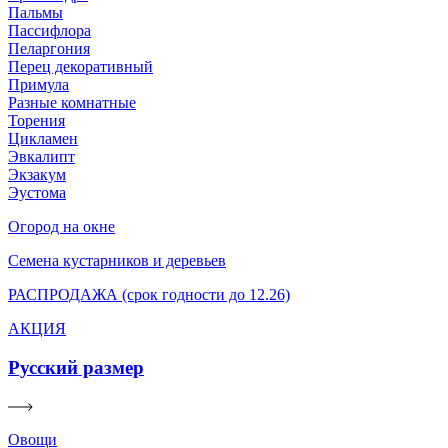
Пальмы
Пассифлора
Пеларгония
Перец декоративный
Примула
Разные комнатные
Торения
Цикламен
Эвкалипт
Экзакум
Эустома
Огород на окне
Семена кустарников и деревьев
РАСПРОДАЖА (срок годности до 12.26)
АКЦИЯ
Русский размер
Овощи