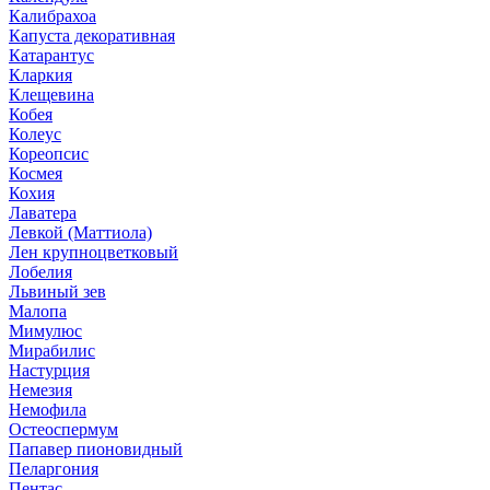
Калибрахоа
Капуста декоративная
Катарантус
Кларкия
Клещевина
Кобея
Колеус
Кореопсис
Космея
Кохия
Лаватера
Левкой (Маттиола)
Лен крупноцветковый
Лобелия
Львиный зев
Малопа
Мимулюс
Мирабилис
Настурция
Немезия
Немофила
Остеоспермум
Папавер пионовидный
Пеларгония
Пентас