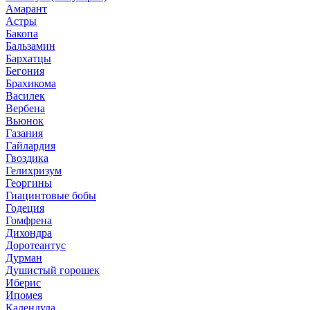
Амарант
Астры
Бакопа
Бальзамин
Бархатцы
Бегония
Брахикома
Василек
Вербена
Вьюнок
Газания
Гайлардия
Гвоздика
Гелихризум
Георгины
Гиацинтовые бобы
Годеция
Гомфрена
Дихондра
Доротеантус
Дурман
Душистый горошек
Иберис
Ипомея
Календула