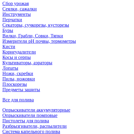
Сбор урожая
Сеялки, сажалки
Инструменты
Перчатки
Секаторы, сучкорезы, кусторезы
Буры
Вилки, Грабли, Совки, Тяпки
Измерители pH почвы, термометры
Кисти
Корнеудалители
Косы и серпы
Культиваторы, аэраторы
Лопаты
Ножи, скребки
Пилы, ножовки
Плоскорезы
Предметы защиты
Все для полива
Опрыскиватели аккумуляторные
Опрыскиватели помповые
Пистолеты для полива
Разбрызгиватели, распылители
Система капельного полива