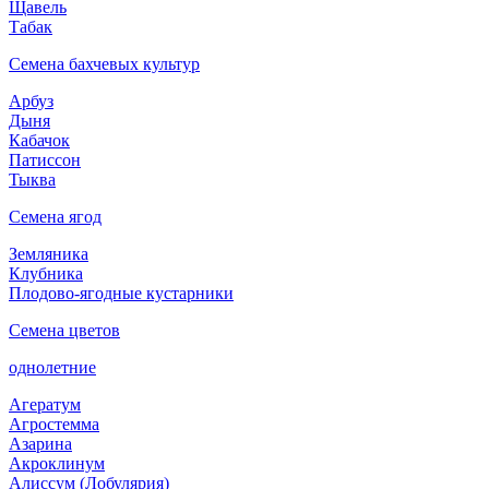
Щавель
Табак
Семена бахчевых культур
Арбуз
Дыня
Кабачок
Патиссон
Тыква
Семена ягод
Земляника
Клубника
Плодово-ягодные кустарники
Семена цветов
однолетние
Агератум
Агростемма
Азарина
Акроклинум
Алиссум (Лобулярия)