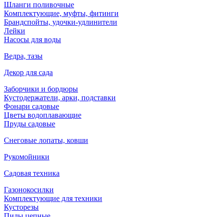
Шланги поливочные
Комплектующие, муфты, фитинги
Брандспойты, удочки-удлинители
Лейки
Насосы для воды
Ведра, тазы
Декор для сада
Заборчики и бордюры
Кустодержатели, арки, подставки
Фонари садовые
Цветы водоплавающие
Пруды садовые
Снеговые лопаты, ковши
Рукомойники
Садовая техника
Газонокосилки
Комплектующие для техники
Кусторезы
Пилы цепные