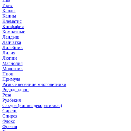
Ива
Ирис
Каллы
Канны
Клематис
Книфофия
Комнатные
Ландыш
Лапчатка
Лилейник
Лилия
Люпин
Магнолия
Морозник
Пион
Примула
Разные весенние многолетники
Рододендрон
Роза
Рудбекия
Сакура (вишня декоративная)
Сирень
Спирея
Флокс
Фрезия