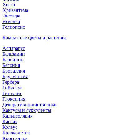
Хоста
Хризантема
Энотера
Ясколка
Гелиопсис
Комнатные цветы и растения
Аспарагус
Бальзамин
Барвинок
Бегония
Броваллия
Бругмансия
Гербера
Гибискус
Гипестис
Глоксиния
Декоративно-лиственные
Кактусы и суккуленты
Кальцеолярия
Кассия
Колеус
Колокольчик
Кроссандра