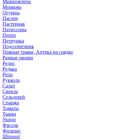
Микрозелень
Морковь
Огурцы
Паслен
Пастернак
Патиссоны
Перец
Петрушка
Подсолнечник
Пряные травы, Аптека на грядке
Разные овощи
Редис
Редька
Репа
Руккола
Салат
Свекла
Сельдерей
Спаржа
Томаты
Тыква
Укроп
Фасоль
Физалис
Шпинат