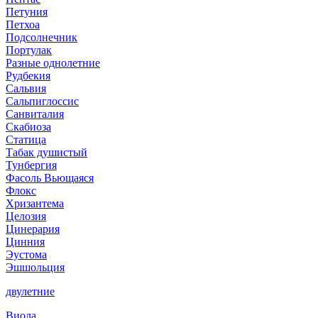
Петуния
Петхоа
Подсолнечник
Портулак
Разные однолетние
Рудбекия
Сальвия
Сальпиглоссис
Санвиталия
Скабиоза
Статица
Табак душистый
Тунбергия
Фасоль Вьющаяся
Флокс
Хризантема
Целозия
Цинерария
Цинния
Эустома
Эшшольция
двулетние
Виола