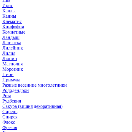
Ива
Ирис
Каллы
Канны
Клематис
Книфофия
Комнатные
Ландыш
Лапчатка
Лилейник
Лилия
Люпин
Магнолия
Морозник
Пион
Примула
Разные весенние многолетники
Рододендрон
Роза
Рудбекия
Сакура (вишня декоративная)
Сирень
Спирея
Флокс
Фрезия