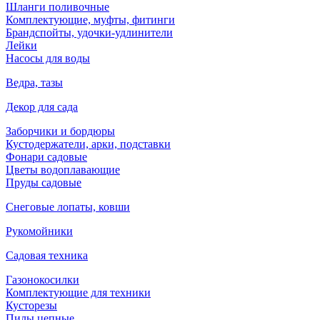
Шланги поливочные
Комплектующие, муфты, фитинги
Брандспойты, удочки-удлинители
Лейки
Насосы для воды
Ведра, тазы
Декор для сада
Заборчики и бордюры
Кустодержатели, арки, подставки
Фонари садовые
Цветы водоплавающие
Пруды садовые
Снеговые лопаты, ковши
Рукомойники
Садовая техника
Газонокосилки
Комплектующие для техники
Кусторезы
Пилы цепные