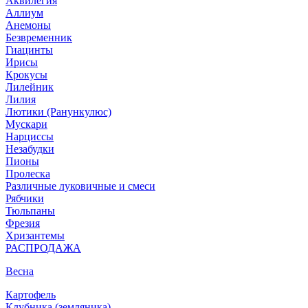
Аквилегия
Аллиум
Анемоны
Безвременник
Гиацинты
Ирисы
Крокусы
Лилейник
Лилия
Лютики (Ранункулюс)
Мускари
Нарцисcы
Незабудки
Пионы
Пролеска
Различные луковичные и смеси
Рябчики
Тюльпаны
Фрезия
Хризантемы
РАСПРОДАЖА
Весна
Картофель
Клубника (земляника)