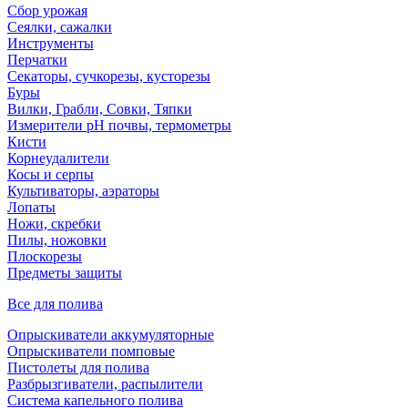
Сбор урожая
Сеялки, сажалки
Инструменты
Перчатки
Секаторы, сучкорезы, кусторезы
Буры
Вилки, Грабли, Совки, Тяпки
Измерители pH почвы, термометры
Кисти
Корнеудалители
Косы и серпы
Культиваторы, аэраторы
Лопаты
Ножи, скребки
Пилы, ножовки
Плоскорезы
Предметы защиты
Все для полива
Опрыскиватели аккумуляторные
Опрыскиватели помповые
Пистолеты для полива
Разбрызгиватели, распылители
Система капельного полива