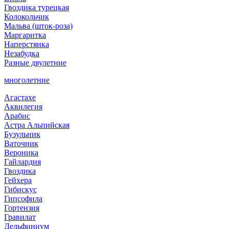
Гвоздика турецкая
Колокольчик
Мальва (шток-роза)
Маргаритка
Наперстянка
Незабудка
Разные двулетние
многолетние
Агастахе
Аквилегия
Арабис
Астра Альпийская
Бузульник
Ваточник
Вероника
Гайлардия
Гвоздика
Гейхера
Гибискус
Гипсофила
Гортензия
Гравилат
Дельфиниум