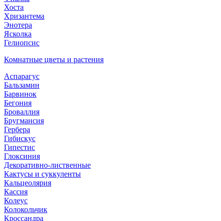
Хоста
Хризантема
Энотера
Ясколка
Гелиопсис
Комнатные цветы и растения
Аспарагус
Бальзамин
Барвинок
Бегония
Броваллия
Бругмансия
Гербера
Гибискус
Гипестис
Глоксиния
Декоративно-лиственные
Кактусы и суккуленты
Кальцеолярия
Кассия
Колеус
Колокольчик
Кроссандра