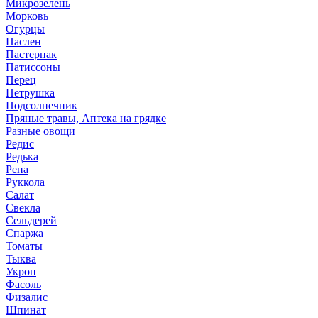
Микрозелень
Морковь
Огурцы
Паслен
Пастернак
Патиссоны
Перец
Петрушка
Подсолнечник
Пряные травы, Аптека на грядке
Разные овощи
Редис
Редька
Репа
Руккола
Салат
Свекла
Сельдерей
Спаржа
Томаты
Тыква
Укроп
Фасоль
Физалис
Шпинат