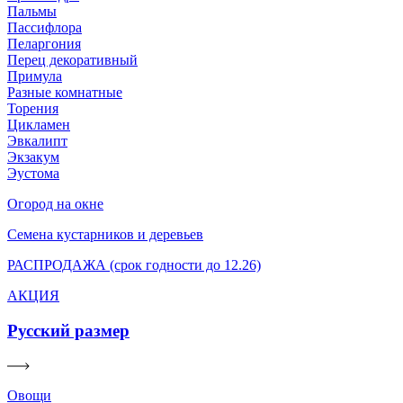
Пальмы
Пассифлора
Пеларгония
Перец декоративный
Примула
Разные комнатные
Торения
Цикламен
Эвкалипт
Экзакум
Эустома
Огород на окне
Семена кустарников и деревьев
РАСПРОДАЖА (срок годности до 12.26)
АКЦИЯ
Русский размер
Овощи