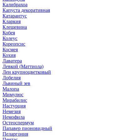
Калибрахоа
Капуста декоративная
Катарантус
Кларкия
Клещевина
Кобея
Колеус
Кореопсис
Космея
Кохия
Лаватера
Левкой (Маттиола)
Лен крупноцветковый
Лобелия
Львиный зев
Малопа
Мимулюс
Мирабилис
Настурция
Немезия
Немофила
Остеоспермум
Папавер пионовидный
Пеларгония
Пентас