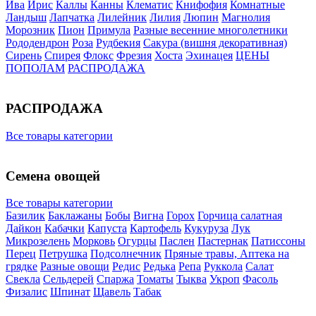
Ива
Ирис
Каллы
Канны
Клематис
Книфофия
Комнатные
Ландыш
Лапчатка
Лилейник
Лилия
Люпин
Магнолия
Морозник
Пион
Примула
Разные весенние многолетники
Рододендрон
Роза
Рудбекия
Сакура (вишня декоративная)
Сирень
Спирея
Флокс
Фрезия
Хоста
Эхинацея
ЦЕНЫ
ПОПОЛАМ
РАСПРОДАЖА
РАСПРОДАЖА
Все товары категории
Семена овощей
Все товары категории
Базилик
Баклажаны
Бобы
Вигна
Горох
Горчица салатная
Дайкон
Кабачки
Капуста
Картофель
Кукуруза
Лук
Микрозелень
Морковь
Огурцы
Паслен
Пастернак
Патиссоны
Перец
Петрушка
Подсолнечник
Пряные травы, Аптека на
грядке
Разные овощи
Редис
Редька
Репа
Руккола
Салат
Свекла
Сельдерей
Спаржа
Томаты
Тыква
Укроп
Фасоль
Физалис
Шпинат
Щавель
Табак