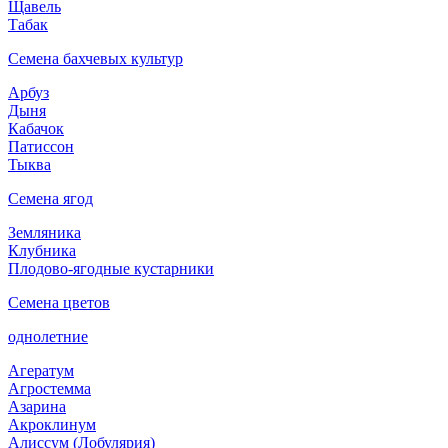
Щавель
Табак
Семена бахчевых культур
Арбуз
Дыня
Кабачок
Патиссон
Тыква
Семена ягод
Земляника
Клубника
Плодово-ягодные кустарники
Семена цветов
однолетние
Агератум
Агростемма
Азарина
Акроклинум
Алиссум (Лобулярия)