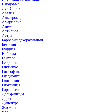
Плодовые
Лук-Севок
Азалия
Альстромерия
Амариллис
Анемона
Астильба
Астра
Барбарис декоративный
Бегония
Буддлея
Вейгела
Гейхера
Георгина
Гибискус
Гипсофила
Гладиолус
Глициния
Глоксиния
Гортензия
Дельфиниум
Дерен
Дицентра
Жасмин