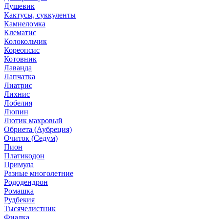
Душевик
Кактусы, суккуленты
Камнеломка
Клематис
Колокольчик
Кореопсис
Котовник
Лаванда
Лапчатка
Лиатрис
Лихнис
Лобелия
Люпин
Лютик махровый
Обриета (Аубреция)
Очиток (Седум)
Пион
Платикодон
Примула
Разные многолетние
Рододендрон
Ромашка
Рудбекия
Тысячелистник
Фиалка