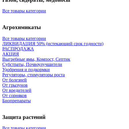
Все товары категории
Агрохимикаты
Все товары категории
ЛИКВИДАЦИЯ 50% (истекающий срок годности)
РАСПРОДАЖА
АКЦИЯ
Выгребные ямы, Компост, Септик
Субстраты, Почвоулучшители
Удобрения и подкормки
Регуляторы, стимуляторы роста
От болезней
От грызунов
От вредителей
От сорняков
Биопрепараты
Защита растений
Все товары категории