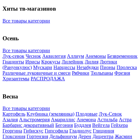
Хиты тв-магазинов
Все товары категории
Осень
Все товары категории
Лук-севок
Чеснок
Аквилегия
Аллиум
Анемоны
Безвременник
Гиацинты
Ирисы
Крокусы
Лилейник
Лилия
Лютики
(Ранункулюс)
Мускари
Нарцисcы
Незабудки
Пионы
Пролеска
Различные луковичные и смеси
Рябчики
Тюльпаны
Фрезия
Хризантемы
РАСПРОДАЖА
Весна
Все товары категории
Картофель
Клубника (земляника)
Плодовые
Лук-Севок
Азалия
Альстромерия
Амариллис
Анемона
Астильба
Астра
Барбарис декоративный
Бегония
Буддлея
Вейгела
Гейхера
Георгина
Гибискус
Гипсофила
Гладиолус
Глициния
Глоксиния
Гортензия
Дельфиниум
Дерен
Дицентра
Жасмин