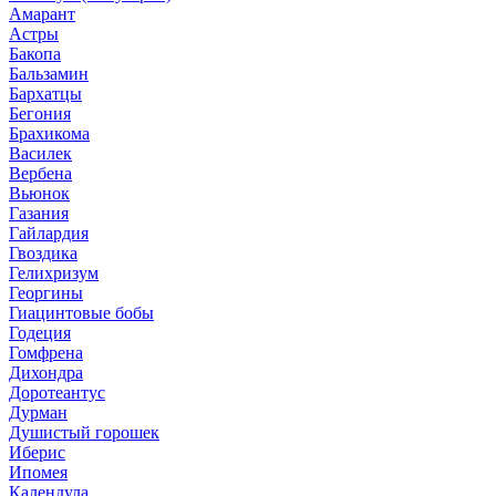
Амарант
Астры
Бакопа
Бальзамин
Бархатцы
Бегония
Брахикома
Василек
Вербена
Вьюнок
Газания
Гайлардия
Гвоздика
Гелихризум
Георгины
Гиацинтовые бобы
Годеция
Гомфрена
Дихондра
Доротеантус
Дурман
Душистый горошек
Иберис
Ипомея
Календула