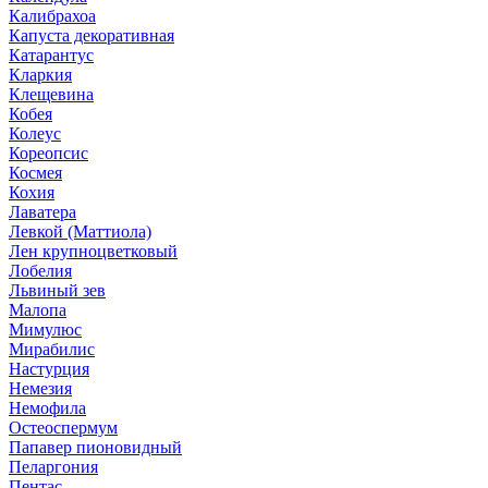
Калибрахоа
Капуста декоративная
Катарантус
Кларкия
Клещевина
Кобея
Колеус
Кореопсис
Космея
Кохия
Лаватера
Левкой (Маттиола)
Лен крупноцветковый
Лобелия
Львиный зев
Малопа
Мимулюс
Мирабилис
Настурция
Немезия
Немофила
Остеоспермум
Папавер пионовидный
Пеларгония
Пентас