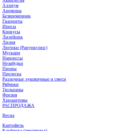
Аквилегия
Аллиум
Анемоны
Безвременник
Гиацинты
Ирисы
Крокусы
Лилейник
Лилия
Лютики (Ранункулюс)
Мускари
Нарцисcы
Незабудки
Пионы
Пролеска
Различные луковичные и смеси
Рябчики
Тюльпаны
Фрезия
Хризантемы
РАСПРОДАЖА
Весна
Картофель
Клубника (земляника)