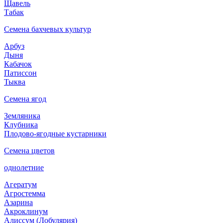
Щавель
Табак
Семена бахчевых культур
Арбуз
Дыня
Кабачок
Патиссон
Тыква
Семена ягод
Земляника
Клубника
Плодово-ягодные кустарники
Семена цветов
однолетние
Агератум
Агростемма
Азарина
Акроклинум
Алиссум (Лобулярия)