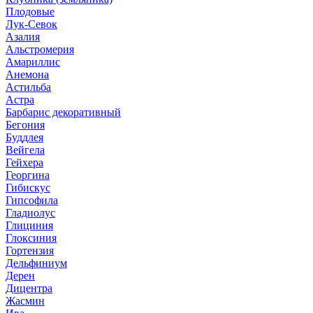
Плодовые
Лук-Севок
Азалия
Альстромерия
Амариллис
Анемона
Астильба
Астра
Барбарис декоративный
Бегония
Буддлея
Вейгела
Гейхера
Георгина
Гибискус
Гипсофила
Гладиолус
Глициния
Глоксиния
Гортензия
Дельфиниум
Дерен
Дицентра
Жасмин