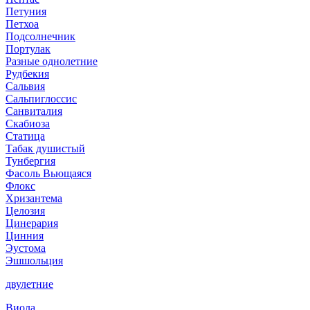
Петуния
Петхоа
Подсолнечник
Портулак
Разные однолетние
Рудбекия
Сальвия
Сальпиглоссис
Санвиталия
Скабиоза
Статица
Табак душистый
Тунбергия
Фасоль Вьющаяся
Флокс
Хризантема
Целозия
Цинерария
Цинния
Эустома
Эшшольция
двулетние
Виола