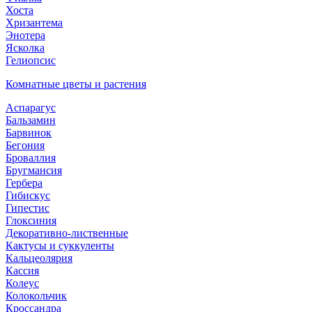
Хоста
Хризантема
Энотера
Ясколка
Гелиопсис
Комнатные цветы и растения
Аспарагус
Бальзамин
Барвинок
Бегония
Броваллия
Бругмансия
Гербера
Гибискус
Гипестис
Глоксиния
Декоративно-лиственные
Кактусы и суккуленты
Кальцеолярия
Кассия
Колеус
Колокольчик
Кроссандра