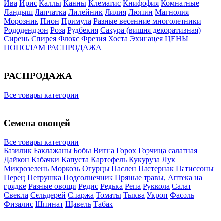
Ива
Ирис
Каллы
Канны
Клематис
Книфофия
Комнатные
Ландыш
Лапчатка
Лилейник
Лилия
Люпин
Магнолия
Морозник
Пион
Примула
Разные весенние многолетники
Рододендрон
Роза
Рудбекия
Сакура (вишня декоративная)
Сирень
Спирея
Флокс
Фрезия
Хоста
Эхинацея
ЦЕНЫ
ПОПОЛАМ
РАСПРОДАЖА
РАСПРОДАЖА
Все товары категории
Семена овощей
Все товары категории
Базилик
Баклажаны
Бобы
Вигна
Горох
Горчица салатная
Дайкон
Кабачки
Капуста
Картофель
Кукуруза
Лук
Микрозелень
Морковь
Огурцы
Паслен
Пастернак
Патиссоны
Перец
Петрушка
Подсолнечник
Пряные травы, Аптека на
грядке
Разные овощи
Редис
Редька
Репа
Руккола
Салат
Свекла
Сельдерей
Спаржа
Томаты
Тыква
Укроп
Фасоль
Физалис
Шпинат
Щавель
Табак