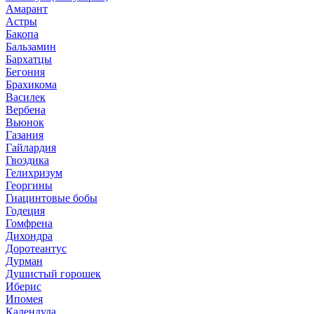
Амарант
Астры
Бакопа
Бальзамин
Бархатцы
Бегония
Брахикома
Василек
Вербена
Вьюнок
Газания
Гайлардия
Гвоздика
Гелихризум
Георгины
Гиацинтовые бобы
Годеция
Гомфрена
Дихондра
Доротеантус
Дурман
Душистый горошек
Иберис
Ипомея
Календула