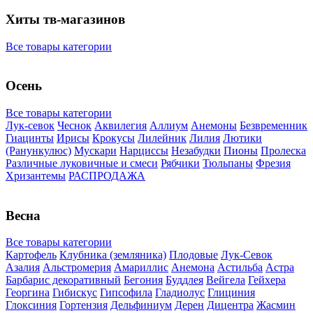
Хиты тв-магазинов
Все товары категории
Осень
Все товары категории
Лук-севок
Чеснок
Аквилегия
Аллиум
Анемоны
Безвременник
Гиацинты
Ирисы
Крокусы
Лилейник
Лилия
Лютики
(Ранункулюс)
Мускари
Нарцисcы
Незабудки
Пионы
Пролеска
Различные луковичные и смеси
Рябчики
Тюльпаны
Фрезия
Хризантемы
РАСПРОДАЖА
Весна
Все товары категории
Картофель
Клубника (земляника)
Плодовые
Лук-Севок
Азалия
Альстромерия
Амариллис
Анемона
Астильба
Астра
Барбарис декоративный
Бегония
Буддлея
Вейгела
Гейхера
Георгина
Гибискус
Гипсофила
Гладиолус
Глициния
Глоксиния
Гортензия
Дельфиниум
Дерен
Дицентра
Жасмин