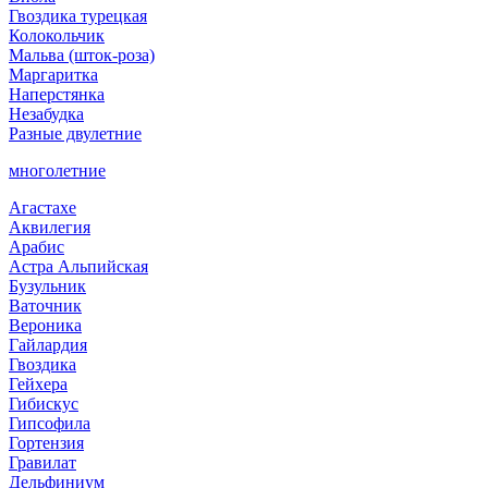
Гвоздика турецкая
Колокольчик
Мальва (шток-роза)
Маргаритка
Наперстянка
Незабудка
Разные двулетние
многолетние
Агастахе
Аквилегия
Арабис
Астра Альпийская
Бузульник
Ваточник
Вероника
Гайлардия
Гвоздика
Гейхера
Гибискус
Гипсофила
Гортензия
Гравилат
Дельфиниум