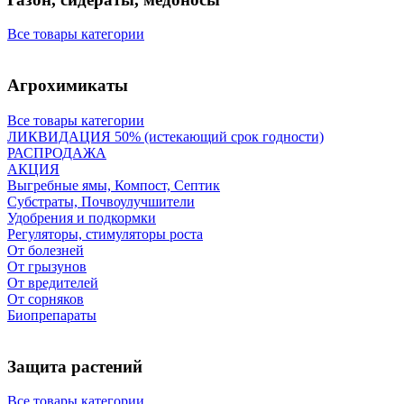
Все товары категории
Агрохимикаты
Все товары категории
ЛИКВИДАЦИЯ 50% (истекающий срок годности)
РАСПРОДАЖА
АКЦИЯ
Выгребные ямы, Компост, Септик
Субстраты, Почвоулучшители
Удобрения и подкормки
Регуляторы, стимуляторы роста
От болезней
От грызунов
От вредителей
От сорняков
Биопрепараты
Защита растений
Все товары категории