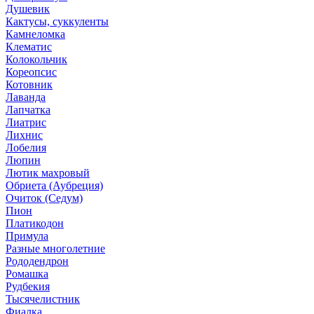
Душевик
Кактусы, суккуленты
Камнеломка
Клематис
Колокольчик
Кореопсис
Котовник
Лаванда
Лапчатка
Лиатрис
Лихнис
Лобелия
Люпин
Лютик махровый
Обриета (Аубреция)
Очиток (Седум)
Пион
Платикодон
Примула
Разные многолетние
Рододендрон
Ромашка
Рудбекия
Тысячелистник
Фиалка