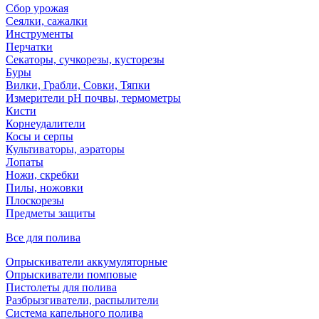
Сбор урожая
Сеялки, сажалки
Инструменты
Перчатки
Секаторы, сучкорезы, кусторезы
Буры
Вилки, Грабли, Совки, Тяпки
Измерители pH почвы, термометры
Кисти
Корнеудалители
Косы и серпы
Культиваторы, аэраторы
Лопаты
Ножи, скребки
Пилы, ножовки
Плоскорезы
Предметы защиты
Все для полива
Опрыскиватели аккумуляторные
Опрыскиватели помповые
Пистолеты для полива
Разбрызгиватели, распылители
Система капельного полива