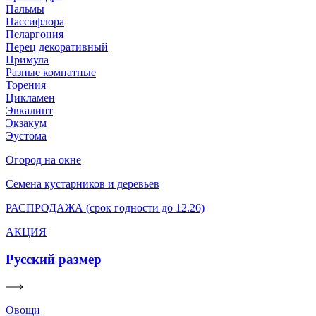
Пальмы
Пассифлора
Пеларгония
Перец декоративный
Примула
Разные комнатные
Торения
Цикламен
Эвкалипт
Экзакум
Эустома
Огород на окне
Семена кустарников и деревьев
РАСПРОДАЖА (срок годности до 12.26)
АКЦИЯ
Русский размер
Овощи