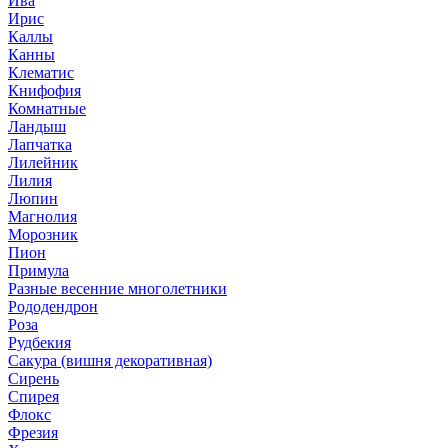
Ива
Ирис
Каллы
Канны
Клематис
Книфофия
Комнатные
Ландыш
Лапчатка
Лилейник
Лилия
Люпин
Магнолия
Морозник
Пион
Примула
Разные весенние многолетники
Рододендрон
Роза
Рудбекия
Сакура (вишня декоративная)
Сирень
Спирея
Флокс
Фрезия