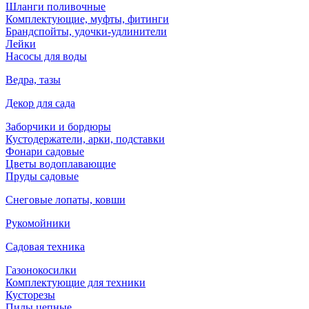
Шланги поливочные
Комплектующие, муфты, фитинги
Брандспойты, удочки-удлинители
Лейки
Насосы для воды
Ведра, тазы
Декор для сада
Заборчики и бордюры
Кустодержатели, арки, подставки
Фонари садовые
Цветы водоплавающие
Пруды садовые
Снеговые лопаты, ковши
Рукомойники
Садовая техника
Газонокосилки
Комплектующие для техники
Кусторезы
Пилы цепные