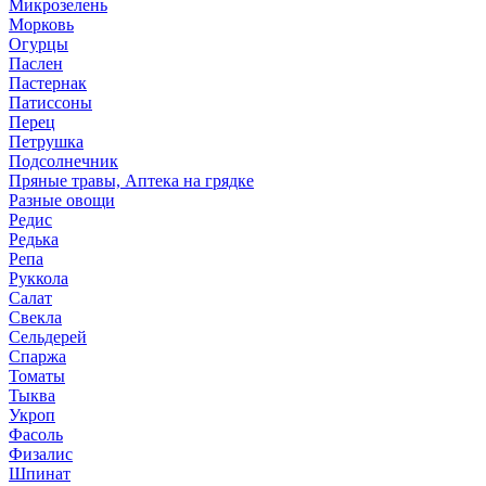
Микрозелень
Морковь
Огурцы
Паслен
Пастернак
Патиссоны
Перец
Петрушка
Подсолнечник
Пряные травы, Аптека на грядке
Разные овощи
Редис
Редька
Репа
Руккола
Салат
Свекла
Сельдерей
Спаржа
Томаты
Тыква
Укроп
Фасоль
Физалис
Шпинат