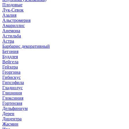
Плодовые
Лук-Севок
Азалия
Альстромерия
Амариллис
Анемона
Астильба
Астра
Барбарис декоративный
Бегония
Буддлея
Вейгела
Гейхера
Георгина
Гибискус
Гипсофила
Гладиолус
Глициния
Глоксиния
Гортензия
Дельфиниум
Дерен
Дицентра
Жасмин