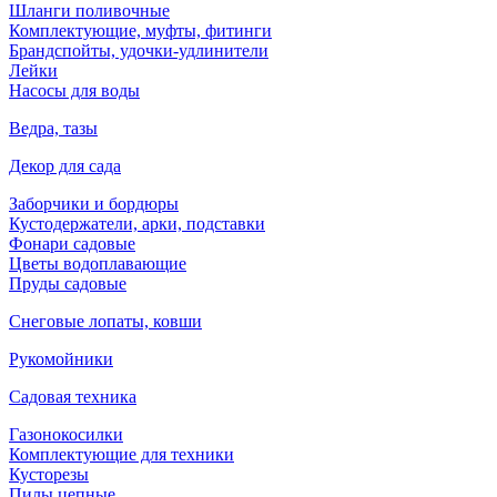
Шланги поливочные
Комплектующие, муфты, фитинги
Брандспойты, удочки-удлинители
Лейки
Насосы для воды
Ведра, тазы
Декор для сада
Заборчики и бордюры
Кустодержатели, арки, подставки
Фонари садовые
Цветы водоплавающие
Пруды садовые
Снеговые лопаты, ковши
Рукомойники
Садовая техника
Газонокосилки
Комплектующие для техники
Кусторезы
Пилы цепные