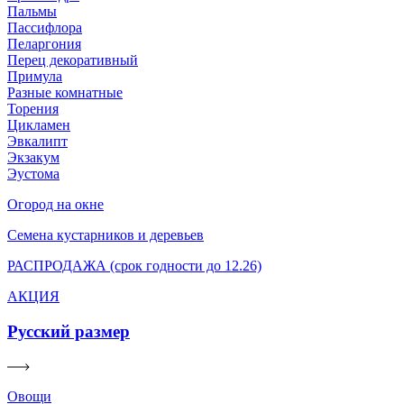
Пальмы
Пассифлора
Пеларгония
Перец декоративный
Примула
Разные комнатные
Торения
Цикламен
Эвкалипт
Экзакум
Эустома
Огород на окне
Семена кустарников и деревьев
РАСПРОДАЖА (срок годности до 12.26)
АКЦИЯ
Русский размер
Овощи