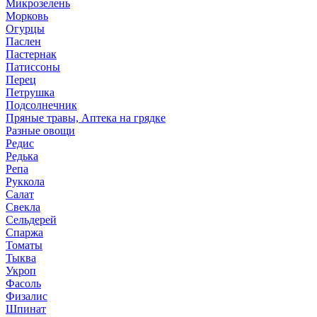
Микрозелень
Морковь
Огурцы
Паслен
Пастернак
Патиссоны
Перец
Петрушка
Подсолнечник
Пряные травы, Аптека на грядке
Разные овощи
Редис
Редька
Репа
Руккола
Салат
Свекла
Сельдерей
Спаржа
Томаты
Тыква
Укроп
Фасоль
Физалис
Шпинат