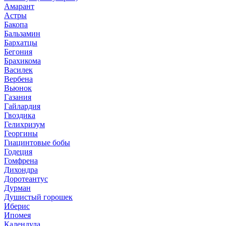
Амарант
Астры
Бакопа
Бальзамин
Бархатцы
Бегония
Брахикома
Василек
Вербена
Вьюнок
Газания
Гайлардия
Гвоздика
Гелихризум
Георгины
Гиацинтовые бобы
Годеция
Гомфрена
Дихондра
Доротеантус
Дурман
Душистый горошек
Иберис
Ипомея
Календула