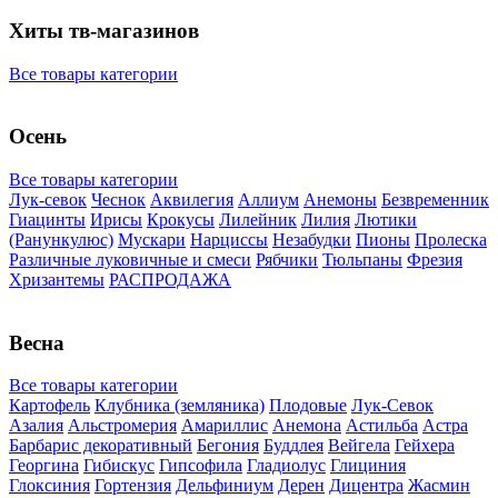
Хиты тв-магазинов
Все товары категории
Осень
Все товары категории
Лук-севок
Чеснок
Аквилегия
Аллиум
Анемоны
Безвременник
Гиацинты
Ирисы
Крокусы
Лилейник
Лилия
Лютики
(Ранункулюс)
Мускари
Нарцисcы
Незабудки
Пионы
Пролеска
Различные луковичные и смеси
Рябчики
Тюльпаны
Фрезия
Хризантемы
РАСПРОДАЖА
Весна
Все товары категории
Картофель
Клубника (земляника)
Плодовые
Лук-Севок
Азалия
Альстромерия
Амариллис
Анемона
Астильба
Астра
Барбарис декоративный
Бегония
Буддлея
Вейгела
Гейхера
Георгина
Гибискус
Гипсофила
Гладиолус
Глициния
Глоксиния
Гортензия
Дельфиниум
Дерен
Дицентра
Жасмин