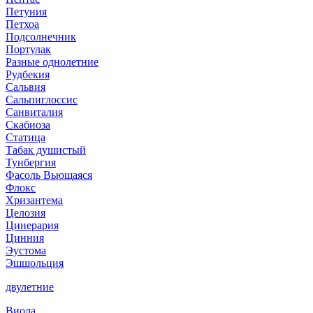
Петуния
Петхоа
Подсолнечник
Портулак
Разные однолетние
Рудбекия
Сальвия
Сальпиглоссис
Санвиталия
Скабиоза
Статица
Табак душистый
Тунбергия
Фасоль Вьющаяся
Флокс
Хризантема
Целозия
Цинерария
Цинния
Эустома
Эшшольция
двулетние
Виола