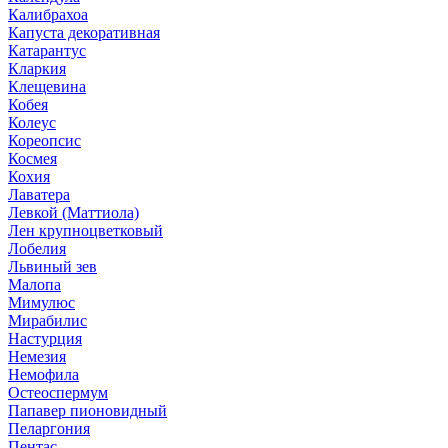
Калибрахоа
Капуста декоративная
Катарантус
Кларкия
Клещевина
Кобея
Колеус
Кореопсис
Космея
Кохия
Лаватера
Левкой (Маттиола)
Лен крупноцветковый
Лобелия
Львиный зев
Малопа
Мимулюс
Мирабилис
Настурция
Немезия
Немофила
Остеоспермум
Папавер пионовидный
Пеларгония
Пентас