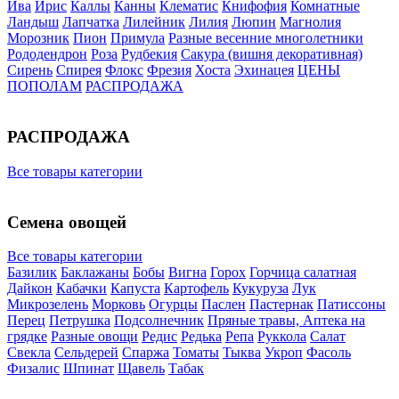
Ива
Ирис
Каллы
Канны
Клематис
Книфофия
Комнатные
Ландыш
Лапчатка
Лилейник
Лилия
Люпин
Магнолия
Морозник
Пион
Примула
Разные весенние многолетники
Рододендрон
Роза
Рудбекия
Сакура (вишня декоративная)
Сирень
Спирея
Флокс
Фрезия
Хоста
Эхинацея
ЦЕНЫ
ПОПОЛАМ
РАСПРОДАЖА
РАСПРОДАЖА
Все товары категории
Семена овощей
Все товары категории
Базилик
Баклажаны
Бобы
Вигна
Горох
Горчица салатная
Дайкон
Кабачки
Капуста
Картофель
Кукуруза
Лук
Микрозелень
Морковь
Огурцы
Паслен
Пастернак
Патиссоны
Перец
Петрушка
Подсолнечник
Пряные травы, Аптека на
грядке
Разные овощи
Редис
Редька
Репа
Руккола
Салат
Свекла
Сельдерей
Спаржа
Томаты
Тыква
Укроп
Фасоль
Физалис
Шпинат
Щавель
Табак