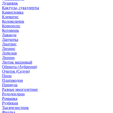
Душевик
Кактусы, суккуленты
Камнеломка
Клематис
Колокольчик
Кореопсис
Котовник
Лаванда
Лапчатка
Лиатрис
Лихнис
Лобелия
Люпин
Лютик махровый
Обриета (Аубреция)
Очиток (Седум)
Пион
Платикодон
Примула
Разные многолетние
Рододендрон
Ромашка
Рудбекия
Тысячелистник
Фиалка