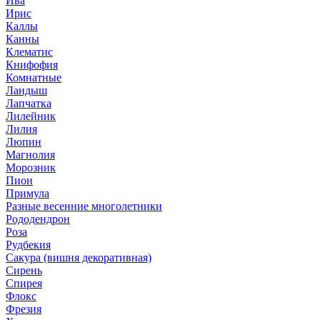
Ива
Ирис
Каллы
Канны
Клематис
Книфофия
Комнатные
Ландыш
Лапчатка
Лилейник
Лилия
Люпин
Магнолия
Морозник
Пион
Примула
Разные весенние многолетники
Рододендрон
Роза
Рудбекия
Сакура (вишня декоративная)
Сирень
Спирея
Флокс
Фрезия