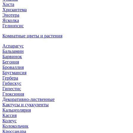
Хоста
Хризантема
Энотера
Ясколка
Гелиопсис
Комнатные цветы и растения
Аспарагус
Бальзамин
Барвинок
Бегония
Броваллия
Бругмансия
Гербера
Гибискус
Гипестис
Глоксиния
Декоративно-лиственные
Кактусы и суккуленты
Кальцеолярия
Кассия
Колеус
Колокольчик
Кроссандра