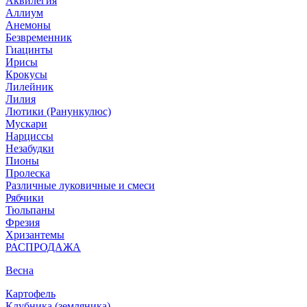
Аквилегия
Аллиум
Анемоны
Безвременник
Гиацинты
Ирисы
Крокусы
Лилейник
Лилия
Лютики (Ранункулюс)
Мускари
Нарцисcы
Незабудки
Пионы
Пролеска
Различные луковичные и смеси
Рябчики
Тюльпаны
Фрезия
Хризантемы
РАСПРОДАЖА
Весна
Картофель
Клубника (земляника)