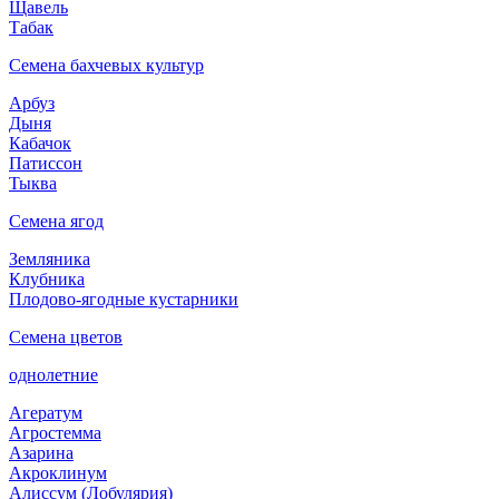
Щавель
Табак
Семена бахчевых культур
Арбуз
Дыня
Кабачок
Патиссон
Тыква
Семена ягод
Земляника
Клубника
Плодово-ягодные кустарники
Семена цветов
однолетние
Агератум
Агростемма
Азарина
Акроклинум
Алиссум (Лобулярия)