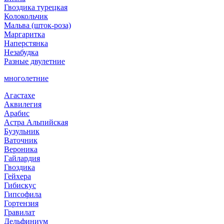
Гвоздика турецкая
Колокольчик
Мальва (шток-роза)
Маргаритка
Наперстянка
Незабудка
Разные двулетние
многолетние
Агастахе
Аквилегия
Арабис
Астра Альпийская
Бузульник
Ваточник
Вероника
Гайлардия
Гвоздика
Гейхера
Гибискус
Гипсофила
Гортензия
Гравилат
Дельфиниум