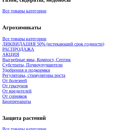
Все товары категории
Агрохимикаты
Все товары категории
ЛИКВИДАЦИЯ 50% (истекающий срок годности)
РАСПРОДАЖА
АКЦИЯ
Выгребные ямы, Компост, Септик
Субстраты, Почвоулучшители
Удобрения и подкормки
Регуляторы, стимуляторы роста
От болезней
От грызунов
От вредителей
От сорняков
Биопрепараты
Защита растений
Все товары категории