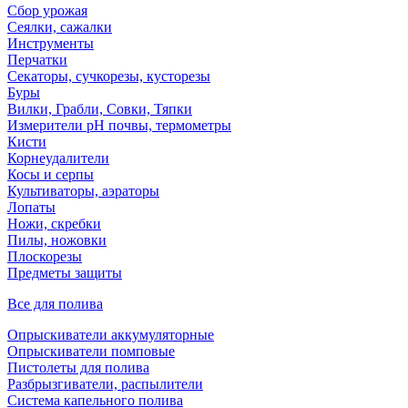
Сбор урожая
Сеялки, сажалки
Инструменты
Перчатки
Секаторы, сучкорезы, кусторезы
Буры
Вилки, Грабли, Совки, Тяпки
Измерители pH почвы, термометры
Кисти
Корнеудалители
Косы и серпы
Культиваторы, аэраторы
Лопаты
Ножи, скребки
Пилы, ножовки
Плоскорезы
Предметы защиты
Все для полива
Опрыскиватели аккумуляторные
Опрыскиватели помповые
Пистолеты для полива
Разбрызгиватели, распылители
Система капельного полива